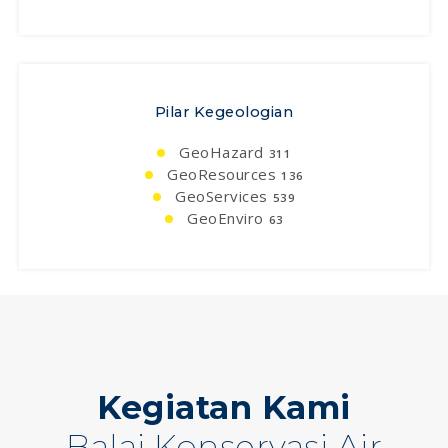
Pilar Kegeologian
GeoHazard
311
GeoResources
136
GeoServices
539
GeoEnviro
63
Kegiatan Kami
Balai Konservasi Air