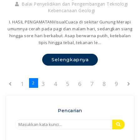
Balai Penyelidikan dan Pengembangan Teknologi
Kebencanaan Geologi
I. HASIL PENGAMATANVisualCuaca di sekitar Gunung Merapi
umumnya cerah pada pagi dan malam hari, sedangkan siang
hingga sore hari berkabut. Asap berwarna putih, ketebalan
tipis hingga tebal, tekanan le...
Selengkapnya
1
3
4
5
6
7
8
9
2
Pencarian