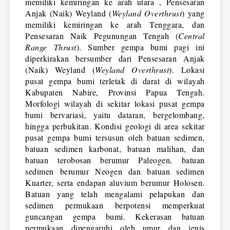
memiliki kemiringan ke arah utara , Pensesaran 
Anjak (Naik) Weyland (
Weyland Overthrust
) yang 
memiliki kemiringan ke arah Tenggara, dan 
Pensesaran Naik Pegunungan Tengah (
Central 
Range Thrust
). Sumber gempa bumi pagi ini 
diperkirakan bersumber dari Pensesaran Anjak 
(Naik) Weyland (
Weyland Overthrust
). Lokasi 
pusat gempa bumi terletak di darat di wilayah 
Kabupaten Nabire, Provinsi Papua Tengah. 
Morfologi wilayah di sekitar lokasi pusat gempa 
bumi bervariasi, yaitu dataran, bergelombang, 
hingga perbukitan. Kondisi geologi di area sekitar 
pusat gempa bumi tersusun oleh batuan sedimen, 
batuan sedimen karbonat, batuan malihan, dan 
batuan terobosan berumur Paleogen, batuan 
sedimen berumur Neogen dan batuan sedimen 
Kuarter, serta endapan aluvium berumur Holosen. 
Batuan yang telah mengalami pelapukan dan 
sedimen permukaan berpotensi memperkuat 
guncangan gempa bumi. Kekerasan batuan 
permukaan dipengaruhi oleh umur dan jenis 