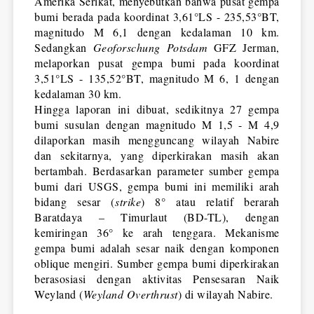
Amerika Serikat, menyebutkan bahwa pusat gempa 
bumi berada pada koordinat 3,61°LS - 235,53°BT, 
magnitudo M 6,1 dengan kedalaman 10 km. 
Sedangkan 
Geoforschung Potsdam
 GFZ Jerman, 
melaporkan pusat gempa bumi pada koordinat 
3,51°LS - 135,52°BT, magnitudo M 6, 1 dengan 
kedalaman 30 km.
Hingga laporan ini dibuat, sedikitnya 27 gempa 
bumi susulan dengan magnitudo M 1,5 - M 4,9 
dilaporkan masih mengguncang wilayah Nabire 
dan sekitarnya, yang diperkirakan masih akan 
bertambah. Berdasarkan parameter sumber gempa 
bumi dari USGS, gempa bumi ini memiliki arah 
bidang sesar (
strike
) 8° atau relatif berarah 
Baratdaya – Timurlaut (BD-TL), dengan 
kemiringan 36° ke arah tenggara. Mekanisme 
gempa bumi adalah sesar naik dengan komponen 
oblique mengiri. Sumber gempa bumi diperkirakan 
berasosiasi dengan aktivitas Pensesaran Naik 
Weyland (
Weyland Overthrust
) di wilayah Nabire.