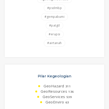
#psdmbp
#gempabumi
#patgtl
#erupsi
#airtanah
Pilar Kegeologian
GeoHazard
311
GeoResources
136
GeoServices
539
GeoEnviro
63