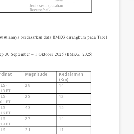
Jenis
sesar/patahan:
Reverse/naik
 susulannya berdasarkan data BMKG dirangkum pada Tabel
nep 30 September – 1 Oktober 2025 (BMKG,
2025)
rdinat
Magnitude
Kedalaman
(Km)
7
LS-
2.9
14
.13
BT
7
LS-
2.8
12
.01
BT
7
LS-
4.3
15
.16
BT
6
LS-
2.7
14
.19
BT
5
LS-
3.1
11