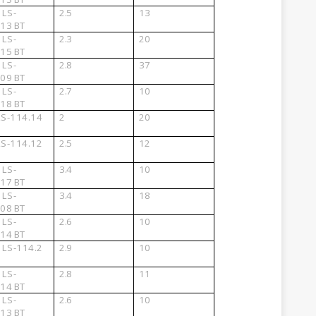
6
LS-
2.5
13
.13
BT
8
LS-
2.3
20
.15
BT
7
LS-
2.8
37
.09
BT
3
LS-
2.7
10
.18
BT
LS-114.14
2
20
LS-114.12
2.5
12
8
LS-
3.4
10
.17
BT
7
LS-
3.4
18
.08
BT
9
LS-
2.6
10
.14
BT
5
LS-114.2
2.9
10
8
LS-
2.8
11
.14
BT
6
LS-
2.6
10
.13
BT