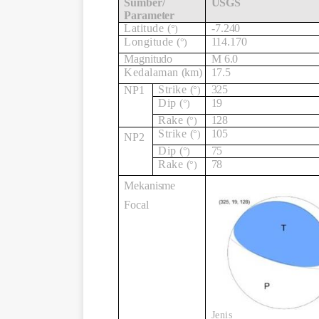
Sumber/
USGS
Parameter
Latitude
(
-
7.240
°)
Longitude
(
114.170
°)
Magnitudo
M
6.0
Kedalaman
(km)
17.5
Strike
(
325
NP1
°)
Dip
(
19
°)
Rake
(
128
°)
Strike
(
105
°)
NP2
Dip
(
75
°)
Rake
(
78
°)
Mekanisme
Focal
Jenis