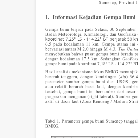
Sumenep, Provinsi J
1.
Informasi
Kejadian
Gempa
Bumi
Gempa
bumi
terjadi
pada
Selasa,
30
September
Badan Meteorologi, Klimatologi, dan Geofisika
koordinat
7,25°
LS
-
114,22°
BT
berjarak
50
k
6,5
pada
kedalaman
11
km.
Gempa
utama ini
bervariasi
antara
M
2,0
hingga M 4,3.
The Unite
menyebutkan bahwa pusat gempa bumi berada pa
dengan kedalaman 17.5 km. Sedangkan
GeoFor
gempa
bumi
pada
koordinat
7,18°
LS
-
114,22°
BT
Hasil analisis mekanisme
fokus BMKG menunjukk
berarah tenggara, dengan kemiringan (
dip
) 36,
parameter sumber gempa bumi dari USGS, gemp
atau relatif berarah barat laut, dengan kemiri
tersebut, gempa bumi ini bersumber dari sesar n
pergerakan menganan
(right
lateral).
Sumber
ge
aktif di dasar laut (Zona Kendeng / Madura Stra
Tabel
1.
Parameter
gempa
bumi
Sumenep tanggal
BMKG.