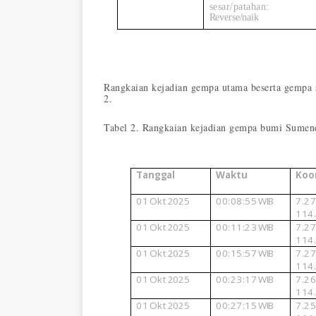
sesar/patahan:
Reverse/naik
Rangkaian kejadian gempa utama beserta gempa
2.
Tabel 2. Rangkaian kejadian gempa bumi Sume
Tanggal
Waktu
Koo
01
Okt
2025
00:08:55
WIB
7.2
114
01
Okt
2025
00:11:23
WIB
7.2
114
01
Okt
2025
00:15:57
WIB
7.2
114
01
Okt
2025
00:23:17
WIB
7.2
114
01
Okt
2025
00:27:15
WIB
7.2