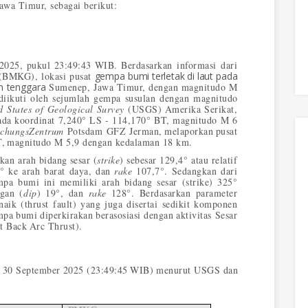
awa Timur, sebagai berikut:
2025,
pukul
23:49:43
WIB.
Berdasarkan informasi dari
 (BMKG), lokasi pusat
gempa
bumi
terletak
di
laut
pada
m
tenggara
Sumenep,
Jawa
Timur,
dengan
magnitudo
M
diikuti
oleh
sejumlah
gempa
susulan
dengan
magnitudo
d States of Geological Survey
(USGS)
Amerika Serikat,
da koordinat 7,240° LS - 114,170° BT, magnitudo M 6
schungsZentrum
Potsdam GFZ Jerman,
melaporkan
pusat
,
magnitudo M 5,9 dengan kedalaman 18 km.
an arah bidang
sesar (
strike
) sebesar 129,4° atau relatif
4° ke arah barat daya, dan
rake
107,7°. Sedangkan dari
a bumi ini memiliki arah bidang sesar (strike) 325°
ngan (
dip
) 19°, dan
rake
128°. Berdasarkan parameter
aik (thrust fault) yang juga disertai sedikit komponen
mpa
bumi
diperkirakan
berasosiasi
dengan
aktivitas Sesar
it Back
Arc Thrust).
30 September
2025 (23:49:45
WIB)
menurut USGS dan