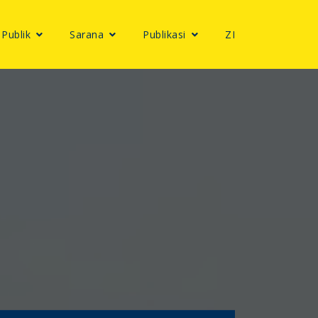
 Publik
Sarana
Publikasi
ZI