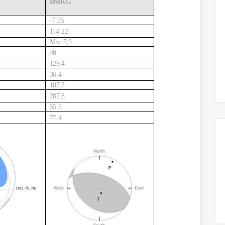
BMKG
-
7.35
114.22
Mw
5,9
40
129.4
36.4
107.7
287.8
55.5
77.4