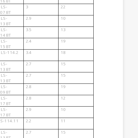
.16
BT
4
LS-
3
22
.07
BT
2
LS-
2.9
10
.13
BT
6
LS-
3.5
13
.14
BT
3
LS-
2.4
19
.15
BT
5
LS-114.2
3.4
18
7
LS-
2.7
15
.13
BT
7
LS-
2.7
15
.13
BT
5
LS-
2.8
19
.09
BT
6
LS-
2.8
12
.17
BT
9
LS-
2.9
10
.17
BT
LS-114.11
2.2
11
5
LS-
2.7
15
.13
BT