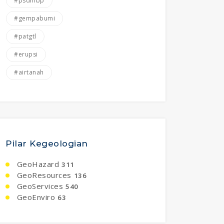
#psdmbp
#gempabumi
#patgtl
#erupsi
#airtanah
Pilar Kegeologian
GeoHazard
311
GeoResources
136
GeoServices
540
GeoEnviro
63