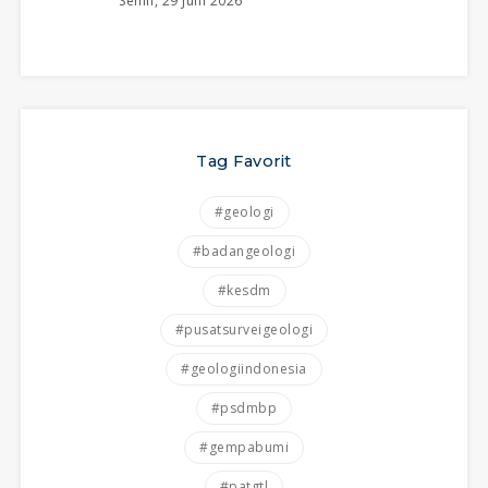
Senin, 29 Juni 2026
Tag Favorit
#geologi
#badangeologi
#kesdm
#pusatsurveigeologi
#geologiindonesia
#psdmbp
#gempabumi
#patgtl