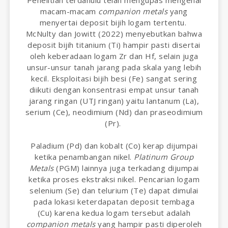
Penelitian terdahulu telah mengupas mengenai
macam-macam
companion metals
yang
menyertai deposit bijih logam tertentu.
McNulty dan Jowitt (2022) menyebutkan bahwa
deposit bijih titanium (Ti) hampir pasti disertai
oleh keberadaan logam Zr dan Hf, selain juga
unsur-unsur tanah jarang pada skala yang lebih
kecil. Eksploitasi bijih besi (Fe) sangat sering
diikuti dengan konsentrasi empat unsur tanah
jarang ringan (UTJ ringan) yaitu lantanum (La),
serium (Ce), neodimium (Nd) dan praseodimium
(Pr).
Paladium (Pd) dan kobalt (Co) kerap dijumpai
ketika penambangan nikel.
Platinum Group
Metals
(PGM) lainnya juga terkadang dijumpai
ketika proses ekstraksi nikel. Pencarian logam
selenium (Se) dan telurium (Te) dapat dimulai
pada lokasi keterdapatan deposit tembaga
(Cu) karena kedua logam tersebut adalah
companion metals
yang hampir pasti diperoleh