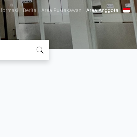
nformasi
Berita
Area Pustakawan
Area Anggota