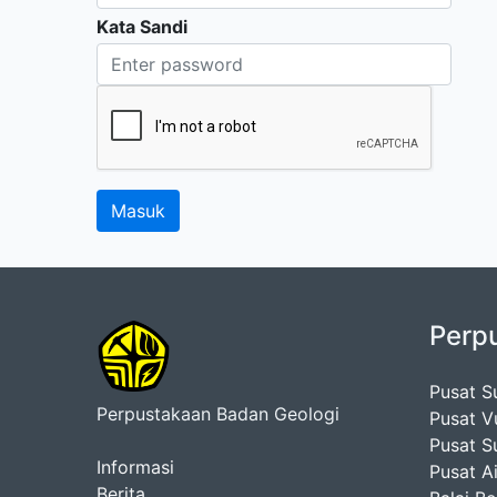
Kata Sandi
Perp
Pusat S
Perpustakaan Badan Geologi
Pusat V
Pusat S
Informasi
Pusat A
Berita