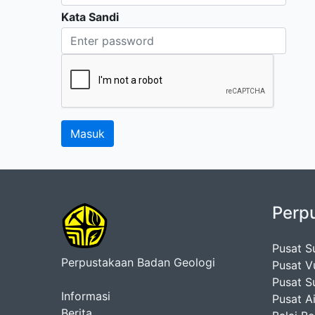
Kata Sandi
Perp
Pusat S
Perpustakaan Badan Geologi
Pusat V
Pusat S
Informasi
Pusat A
Berita