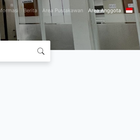
nformasi
Berita
Area Pustakawan
Area Anggota