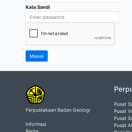
Kata Sandi
Perp
Pusat S
Perpustakaan Badan Geologi
Pusat V
Pusat S
Informasi
Pusat A
Berita