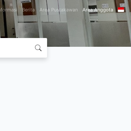
nformasi
Berita
Area Pustakawan
Area Anggota