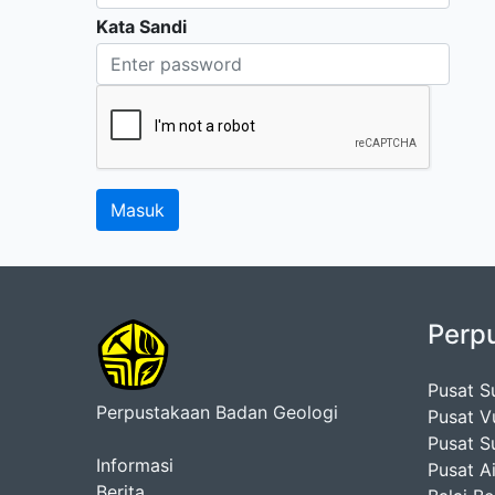
Kata Sandi
Perp
Pusat S
Perpustakaan Badan Geologi
Pusat V
Pusat S
Informasi
Pusat A
Berita