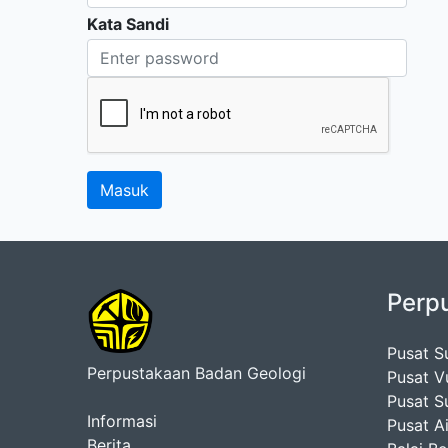
Kata Sandi
Perp
Pusat S
Perpustakaan Badan Geologi
Pusat V
Pusat S
Informasi
Pusat A
Berita