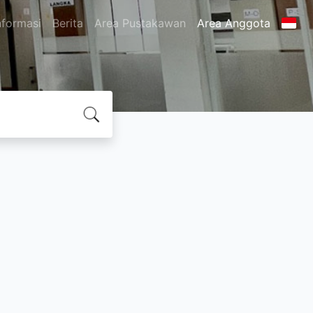
nformasi
Berita
Area Pustakawan
Area Anggota