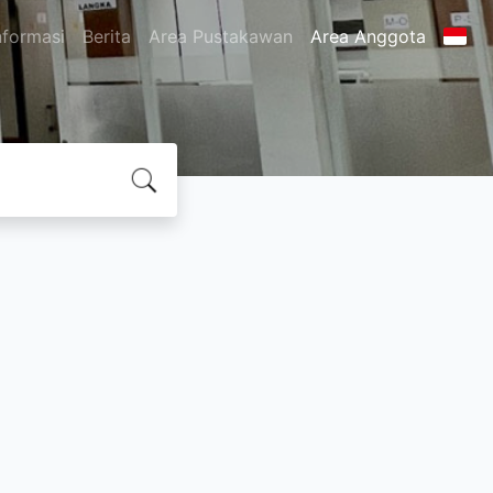
nformasi
Berita
Area Pustakawan
Area Anggota