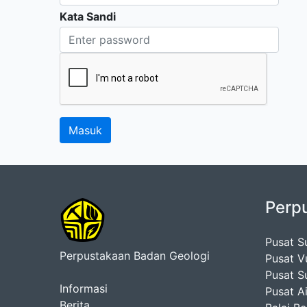
Kata Sandi
Perp
Pusat S
Perpustakaan Badan Geologi
Pusat V
Pusat S
Informasi
Pusat A
Berita