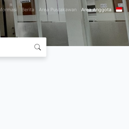
nformasi
Berita
Area Pustakawan
Area Anggota