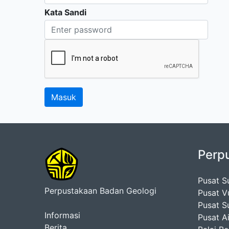
Kata Sandi
Perp
Pusat S
Perpustakaan Badan Geologi
Pusat V
Pusat S
Informasi
Pusat A
Berita