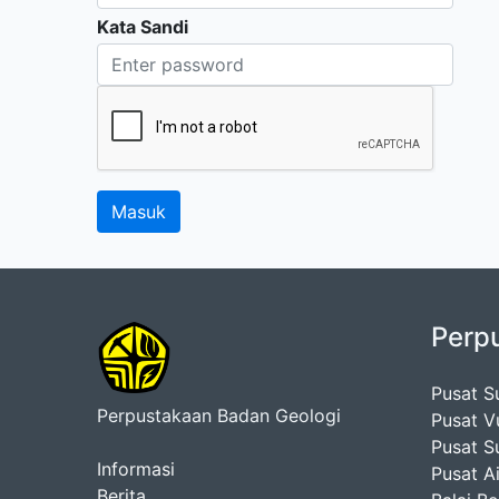
Kata Sandi
Perp
Pusat S
Perpustakaan Badan Geologi
Pusat V
Pusat S
Informasi
Pusat A
Berita