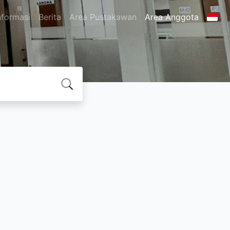
nformasi
Berita
Area Pustakawan
Area Anggota