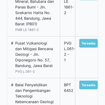
Mineral, Batubara dan
LE
Panas Bumi - Jln.
1861-
Soekarno Hatta No.
2
444, Bandung, Jawa
Barat (PB01)
PMB LE 1861-2
#
Pusat Vulkanologi
PVG
Tersedia
dan Mitigasi Bencana
L.061-
Geologi - Jln.
2 -
Diponegoro No. 57,
1
Bandung, Jawa Barat
PVG L.061-2
#
Balai Penyelidikan
BPT
Tersedia
dan Pengembangan
6452
Teknologi
Kebencanaan Geologi