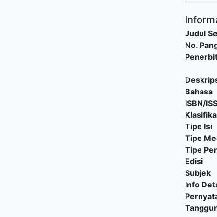
Informa
Judul Se
No. Pang
Penerbi
Deskrips
Bahasa
ISBN/IS
Klasifika
Tipe Isi
Tipe Me
Tipe P
Edisi
Subjek
Info Deta
Pernyat
Tanggu