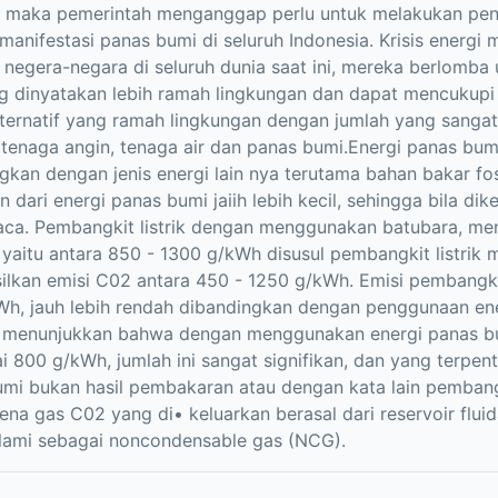
l maka pemerintah menganggap perlu untuk melakukan pend
manifestasi panas bumi di seluruh Indonesia. Krisis energi
 negera-negara di seluruh dunia saat ini, mereka berlomba 
ng dinyatakan lebih ramah lingkungan dan dapat mencukup
lternatif yang ramah lingkungan dengan jumlah yang sangat 
 tenaga angin, tenaga air dan panas bumi.Energi panas bumi
gkan dengan jenis energi lain nya terutama bahan bakar fosi
an dari energi panas bumi jaiih lebih kecil, sehingga bila
aca. Pembangkit listrik dengan menggunakan batubara, m
 yaitu antara 850 - 1300 g/kWh disusul pembangkit listri
lkan emisi C02 antara 450 - 1250 g/kWh. Emisi pembangkit 
h, jauh lebih rendah dibandingkan dengan penggunaan ener
t menunjukkan bahwa dengan menggunakan energi panas bu
 800 g/kWh, jumlah ini sangat signifikan, dan yang terpen
mi bukan hasil pembakaran atau dengan kata lain pembangk
ena gas C02 yang di• keluarkan berasal dari reservoir flui
lami sebagai noncondensable gas (NCG).