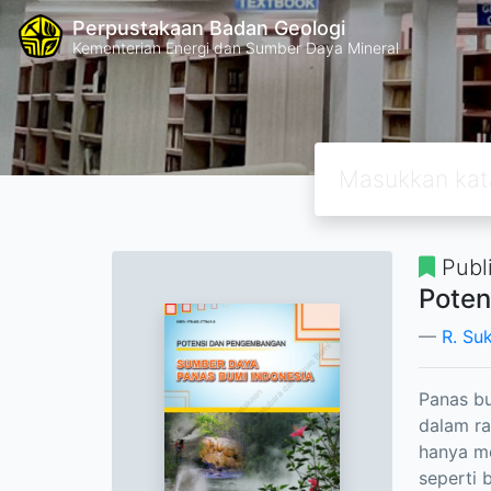
Perpustakaan Badan Geologi
Kementerian Energi dan Sumber Daya Mineral
Publ
Poten
R. Su
Panas b
dalam ra
hanya me
seperti 