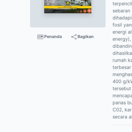
terpenci
sebaran 
dihadapi
fosil ya
energi a
Penanda
Bagikan
energy),
dibandin
dihasilk
rumah k
terbesar
menghasi
400 g/kW
tersebu
mencapai
panas bu
C02, kar
secara a