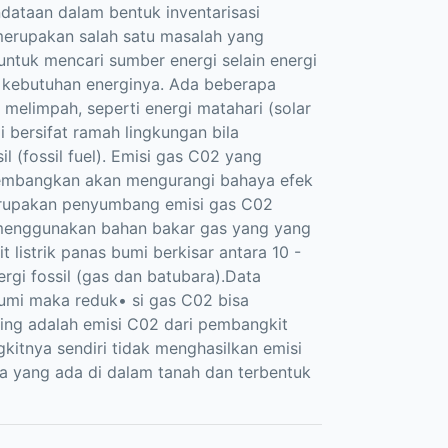
ataan dalam bentuk inventarisasi
 merupakan salah satu masalah yang
untuk mencari sumber energi selain energi
i kebutuhan energinya. Ada beberapa
melimpah, seperti energi matahari (solar
 bersifat ramah lingkungan bila
l (fossil fuel). Emisi gas C02 yang
 dikembangkan akan mengurangi bahaya efek
erupakan penyumbang emisi gas C02
k menggunakan bahan bakar gas yang yang
listrik panas bumi berkisar antara 10 -
gi fossil (gas dan batubara).Data
mi maka reduk• si gas C02 bisa
ting adalah emisi C02 dari pembangkit
itnya sendiri tidak menghasilkan emisi
da yang ada di dalam tanah dan terbentuk