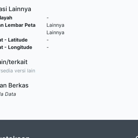
asi Lainnya
layah
-
an Lembar Peta
Lainnya
Lainnya
t - Latitude
-
t - Longitude
-
ain/terkait
sedia versi lain
an Berkas
da Data