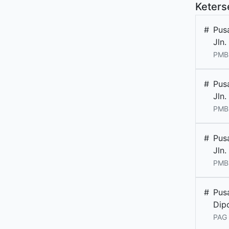
Keters
#
Pus
Jln
PMB 
#
Pus
Jln
PMB
#
Pus
Jln
PMB 
#
Pus
Dip
PAG