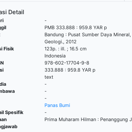
si Detail
ri
-
gil
PMB 333.888 : 959.8 YAR p
t
Bandung
:
Pusat Sumber Daya Mineral,
Geologi
.,
2012
i Fisik
123p. : ill. ; 16.5 cm
Indonesia
SN
978-602-17704-9-8
si
333.888 : 959.8 YAR p
text
dia
-
embawa
-
-
Panas Bumi
il Spesifik
-
aan
Prima Muharam Hilman : Penanggung 
ngjawab