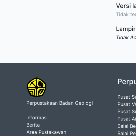
Versi l
Tidak ter
Lampir
Tidak A
Perp
Pusat S
Perpustakaan Badan Geologi
Pusat V
Pusat S
Informasi
Pusat A
Berita
Balai B
Area Pustakawan
Balai P