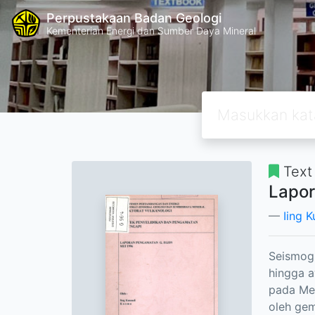
Perpustakaan Badan Geologi
Kementerian Energi dan Sumber Daya Mineral
Text
Lapor
Iing K
Seismogr
hingga a
pada Me
oleh gem