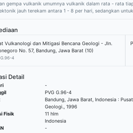
n gempa vulkanik umumnya vulkanik dalam rata - rata tiap
ktonik jauh terekam antara 1 - 8 per hari, sedangkan untu
ediaan
t Vulkanologi dan Mitigasi Bencana Geologi - Jln.
onegoro No. 57, Bandung, Jawa Barat (10)
 G.96-4
si Detail
ri
-
gil
PVG G.96-4
t
Bandung, Jawa Barat, Indonesia
:
Pusat
Geologi
.,
1996
i Fisik
11 hlm
Indonesia
SN
-