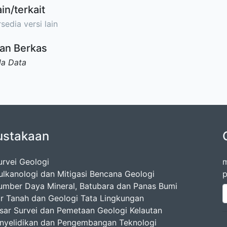
ain/terkait
sedia versi lain
an Berkas
da Data
ustakaan
urvei Geologi
m
ulkanologi dan Mitigasi Bencana Geologi
p
umber Daya Mineral, Batubara dan Panas Bumi
ir Tanah dan Geologi Tata Lingkungan
esar Survei dan Pemetaan Geologi Kelautan
enyelidikan dan Pengembangan Teknologi