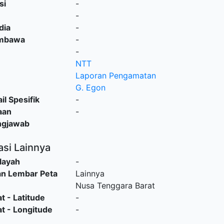
si
-
-
dia
-
embawa
-
-
NTT
Laporan Pengamatan
G. Egon
il Spesifik
-
aan
-
ngjawab
asi Lainnya
layah
-
an Lembar Peta
Lainnya
Nusa Tenggara Barat
t - Latitude
-
t - Longitude
-