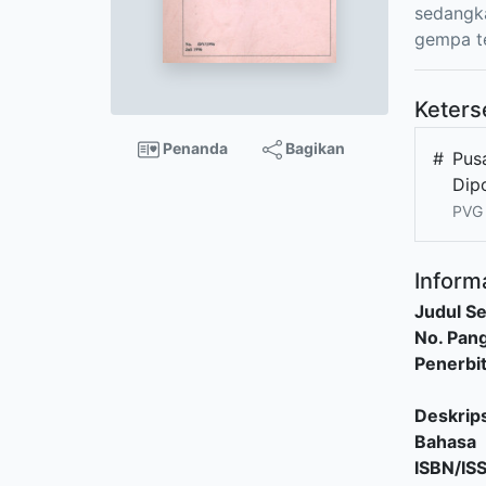
sedangka
gempa te
Keters
Penanda
Bagikan
#
Pusa
Dip
PVG
Informa
Judul Se
No. Pang
Penerbi
Deskrips
Bahasa
ISBN/IS