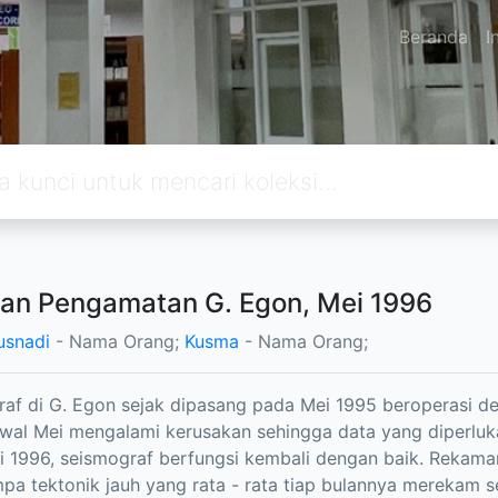
Beranda
I
an Pengamatan G. Egon, Mei 1996
usnadi
- Nama Orang;
Kusma
- Nama Orang;
af di G. Egon sejak dipasang pada Mei 1995 beroperasi den
wal Mei mengalami kerusakan sehingga data yang diperluka
i 1996, seismograf berfungsi kembali dengan baik. Rekam
pa tektonik jauh yang rata - rata tiap bulannya merekam se