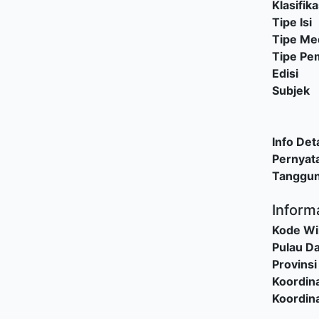
Klasifika
Tipe Isi
Tipe Me
Tipe P
Edisi
Subjek
Info Deta
Pernyat
Tanggu
Inform
Kode Wi
Pulau D
Provinsi
Koordina
Koordina