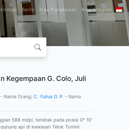
nformasi
Berita
Area Pustakawan
Area Anggota
 Kegempaan G. Colo, Juli
- Nama Orang;
C. Yulius O. P.
- Nama
ian 588 mdpl, terletak pada posisi 0° 10'
 gunung api di kawasan Teluk Tomini