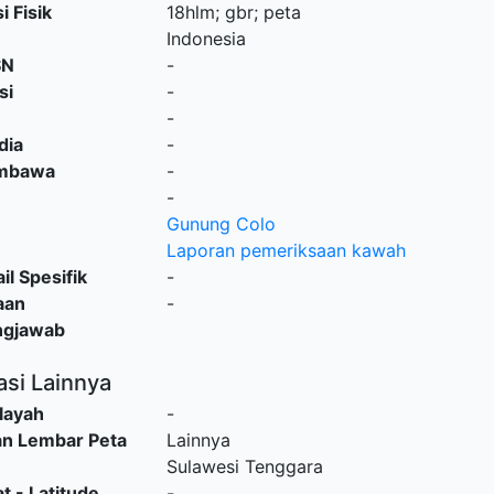
i Fisik
18hlm; gbr; peta
Indonesia
SN
-
si
-
-
dia
-
embawa
-
-
Gunung Colo
Laporan pemeriksaan kawah
il Spesifik
-
aan
-
ngjawab
asi Lainnya
layah
-
an Lembar Peta
Lainnya
Sulawesi Tenggara
t - Latitude
-