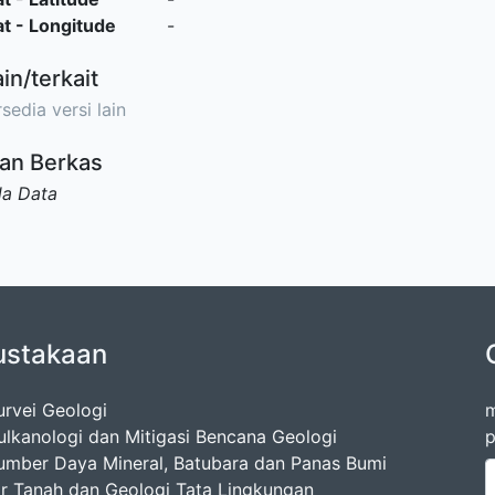
t - Longitude
-
ain/terkait
sedia versi lain
an Berkas
da Data
ustakaan
urvei Geologi
m
ulkanologi dan Mitigasi Bencana Geologi
p
umber Daya Mineral, Batubara dan Panas Bumi
ir Tanah dan Geologi Tata Lingkungan