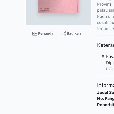
Provinsi
pulau su
Pada umu
susah me
terjadi 
Penanda
Bagikan
Keters
#
Pusa
Dip
PVG 
Informa
Judul Se
No. Pang
Penerbi