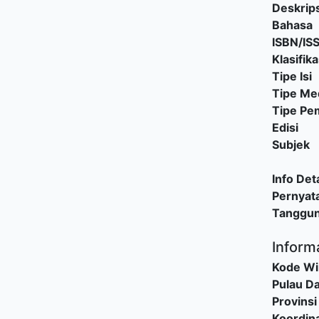
Deskrips
Bahasa
ISBN/IS
Klasifika
Tipe Isi
Tipe Me
Tipe P
Edisi
Subjek
Info Deta
Pernyat
Tanggu
Inform
Kode Wi
Pulau D
Provinsi
Koordina