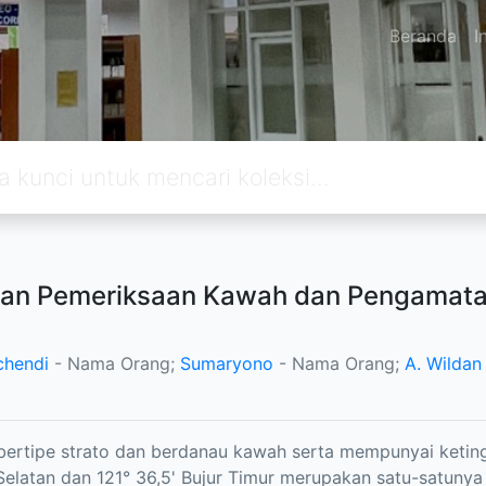
Beranda
I
an Pemeriksaan Kawah dan Pengamatan
chendi
- Nama Orang;
Sumaryono
- Nama Orang;
A. Wildan
bertipe strato dan berdanau kawah serta mempunyai ketingg
Selatan dan 121° 36,5' Bujur Timur merupakan satu-satunya