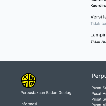
Koordina
Versi l
Tidak ter
Lampir
Tidak A
Perp
Pusat S
Perpustakaan Badan Geologi
Pusat V
Pusat S
Informasi
Pusat A