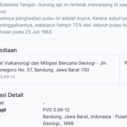
 Sulawesi Tengah. Gunung api ini terletak memanjang di s
bur.
mnya penghasilan pulau ini adalah kopra. Karena suburny
ninggalkannya, walaupun hampir 75% dari seluruh pulau ini
letusan pada 23 Juli 1983.
ediaan
t Vulkanologi dan Mitigasi Bencana Geologi - Jln.
onegoro No. 57, Bandung, Jawa Barat (10)
S.99-12
si Detail
ri
-
gil
PVG S.99-12
t
Bandung, Jawa Barat, Indonesia
:
Pusat
Geologi
.,
1999