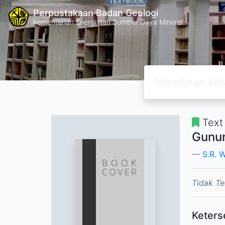
Perpustakaan Badan Geologi
Kementerian Energi dan Sumber Daya Mineral
Text
Gunun
S.R. W
Tidak Te
Keters