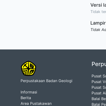
Versi l
Tidak ter
Lampir
Tidak A
Perp
Pusat S
Perpustakaan Badan Geologi
Pusat V
Pusat S
Informasi
Pusat A
Berita
Balai B
Area Pustakawan
Balai P