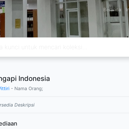
Beranda
I
gapi Indonesia
ittiri
- Nama Orang;
rsedia Deskripsi
ediaan