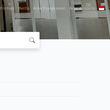
nformasi
Berita
Area Pustakawan
Area Anggota