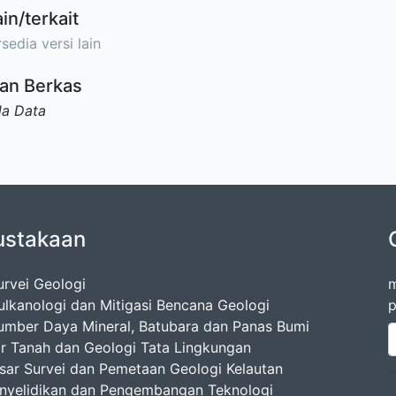
ain/terkait
sedia versi lain
an Berkas
da Data
ustakaan
urvei Geologi
m
ulkanologi dan Mitigasi Bencana Geologi
p
umber Daya Mineral, Batubara dan Panas Bumi
ir Tanah dan Geologi Tata Lingkungan
esar Survei dan Pemetaan Geologi Kelautan
enyelidikan dan Pengembangan Teknologi