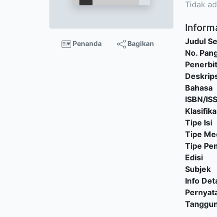
Tidak ad
Informa
Judul Se
Penanda
Bagikan
No. Pang
Penerbi
Deskrips
Bahasa
ISBN/IS
Klasifika
Tipe Isi
Tipe Me
Tipe P
Edisi
Subjek
Info Deta
Pernyat
Tanggu