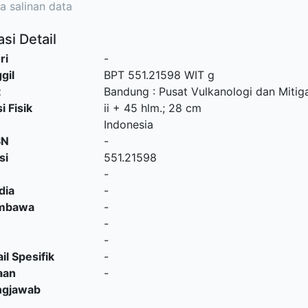
a salinan data
si Detail
ri
-
gil
BPT 551.21598 WIT g
t
Bandung
:
Pusat Vulkanologi dan Mitig
i Fisik
ii + 45 hlm.; 28 cm
Indonesia
SN
-
si
551.21598
-
dia
-
embawa
-
-
-
il Spesifik
-
aan
-
ngjawab