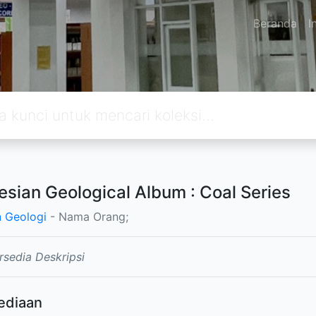
Beranda
I
esian Geological Album : Coal Series
 Geologi
- Nama Orang;
rsedia Deskripsi
ediaan