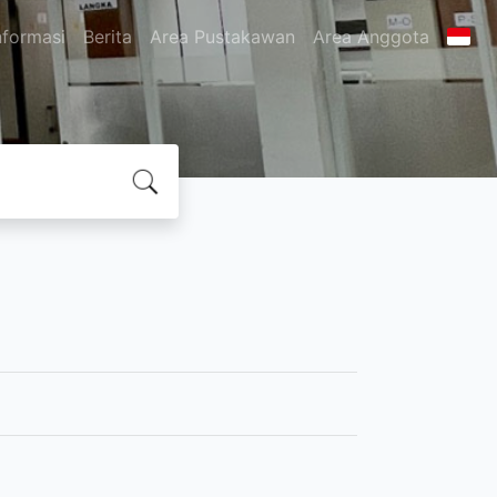
nformasi
Berita
Area Pustakawan
Area Anggota