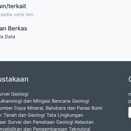
ain/terkait
sedia versi lain
an Berkas
da Data
ustakaan
urvei Geologi
m
ulkanologi dan Mitigasi Bencana Geologi
p
umber Daya Mineral, Batubara dan Panas Bumi
ir Tanah dan Geologi Tata Lingkungan
esar Survei dan Pemetaan Geologi Kelautan
enyelidikan dan Pengembangan Teknologi