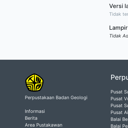
Versi l
Tidak ter
Lampir
Tidak A
Perp
Pusat S
Perpustakaan Badan Geologi
Pusat V
Pusat S
Informasi
Pusat A
Berita
Balai B
Area Pustakawan
Balai P