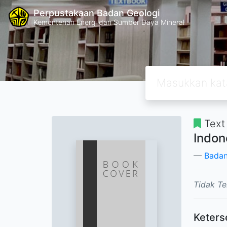
Perpustakaan Badan Geologi
Kementerian Energi dan Sumber Daya Mineral
Text
Indon
Badan
Tidak Te
Keters