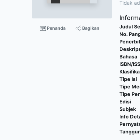
Tidak ad
Informa
Judul Se
Penanda
Bagikan
No. Pang
Penerbi
Deskrips
Bahasa
ISBN/IS
Klasifika
Tipe Isi
Tipe Me
Tipe P
Edisi
Subjek
Info Deta
Pernyat
Tanggu