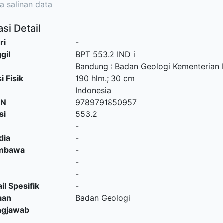
a salinan data
si Detail
ri
-
gil
BPT 553.2 IND i
t
Bandung
:
Badan Geologi Kementerian 
i Fisik
190 hlm.; 30 cm
Indonesia
SN
9789791850957
si
553.2
-
dia
-
embawa
-
-
-
il Spesifik
-
aan
Badan Geologi
ngjawab