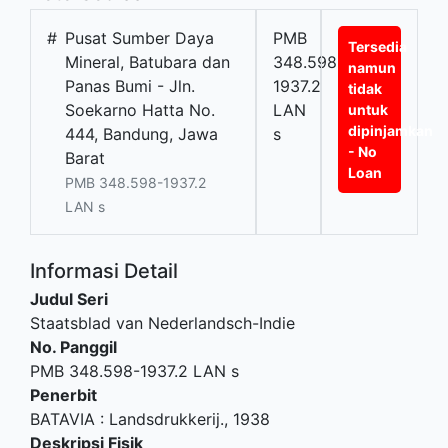
#
Pusat Sumber Daya
PMB
Tersedia
Mineral, Batubara dan
348.598-
namun
Panas Bumi - Jln.
1937.2
tidak
Soekarno Hatta No.
LAN
untuk
dipinjamkan
444, Bandung, Jawa
s
- No
Barat
Loan
PMB 348.598-1937.2
LAN s
Informasi Detail
Judul Seri
Staatsblad van Nederlandsch-Indie
No. Panggil
PMB 348.598-1937.2 LAN s
Penerbit
BATAVIA
:
Landsdrukkerij
.,
1938
Deskripsi Fisik