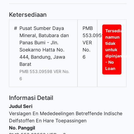
Ketersediaan
#
Pusat Sumber Daya
PMB
Tersedia
Mineral, Batubara dan
553.09598
namun
Panas Bumi - Jln.
VER
tidak
Soekarno Hatta No.
No.
untuk
dipinjamkan
444, Bandung, Jawa
6
- No
Barat
Loan
PMB 553.09598 VER No.
6
Informasi Detail
Judul Seri
Verslagen En Mededeelingen Betreffende Indische
Delfstoffen En Hare Toepassingen
No. Panggil