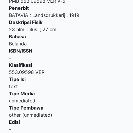
PMB 553.09598 VER v-6
Penerbit
BATAVIA
:
Landsdrukkerij
.,
1919
Deskripsi Fisik
23 hlm. : ilus. ; 27 cm.
Bahasa
Belanda
ISBN/ISSN
-
Klasifikasi
553.09598 VER
Tipe Isi
text
Tipe Media
unmediated
Tipe Pembawa
other (unmediated)
Edisi
-