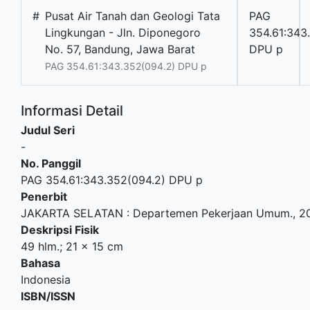
#
Pusat Air Tanah dan Geologi Tata
PAG
Lingkungan - Jln. Diponegoro
354.61:343
No. 57, Bandung, Jawa Barat
DPU p
PAG 354.61:343.352(094.2) DPU p
Informasi Detail
Judul Seri
-
No. Panggil
PAG 354.61:343.352(094.2) DPU p
Penerbit
JAKARTA SELATAN
:
Departemen Pekerjaan Umum
.,
2
Deskripsi Fisik
49 hlm.; 21 x 15 cm
Bahasa
Indonesia
ISBN/ISSN