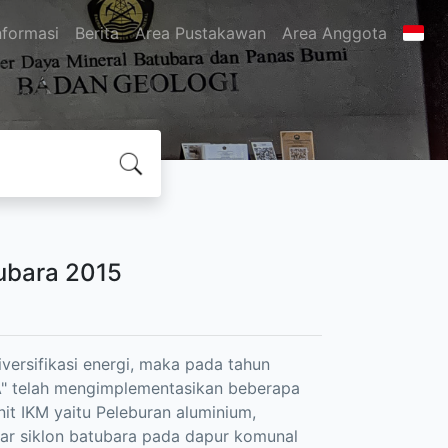
nformasi
Berita
Area Pustakawan
Area Anggota
tubara 2015
versifikasi energi, maka pada tahun
A" telah mengimplementasikan beberapa
unit IKM yaitu Peleburan aluminium,
ar siklon batubara pada dapur komunal