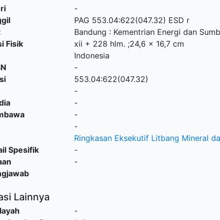
ri
-
gil
PAG 553.04:622(047.32) ESD r
t
Bandung
:
Kementrian Energi dan Sumb
i Fisik
xii + 228 hlm. ;24,6 x 16,7 cm
Indonesia
SN
-
si
553.04:622(047.32)
-
dia
-
embawa
-
-
Ringkasan Eksekutif Litbang Mineral d
il Spesifik
-
aan
-
ngjawab
asi Lainnya
layah
-