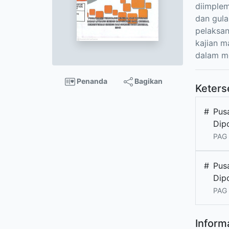
diimplem
dan gula
pelaksa
kajian m
dalam me
Penanda
Bagikan
Keters
#
Pus
Dip
PAG 
#
Pus
Dip
PAG 
Informa