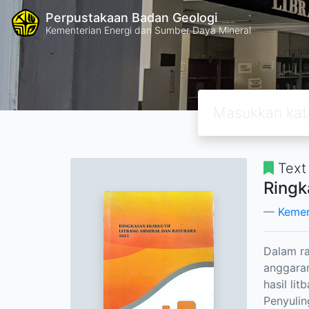
Perpustakaan Badan Geologi
Kementerian Energi dan Sumber Daya Mineral
Text
Ringk
Kemen
Dalam ra
anggaran
hasil li
Penyulin