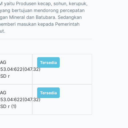
M yaitu Produsen kecap, sohun, kerupuk,
an yang bertujuan mendorong percepatan
an Mineral dan Batubara. Sedangkan
k memberi masukan kepada Pemerintah
ut.
PAG
Tersedia
53.04:622(047.32)
SD r
PAG
Tersedia
53.04:622(047.32)
SD r (1)