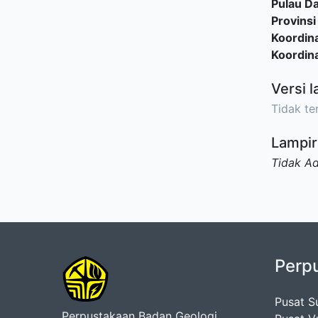
Pulau D
Provinsi
Koordina
Koordina
Versi l
Tidak ter
Lampir
Tidak A
Perp
Pusat S
Perpustakaan Badan Geologi