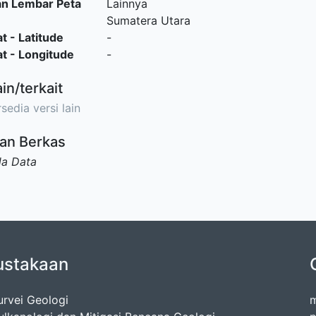
an Lembar Peta
Lainnya
Sumatera Utara
t - Latitude
-
t - Longitude
-
ain/terkait
sedia versi lain
an Berkas
da Data
ustakaan
urvei Geologi
m