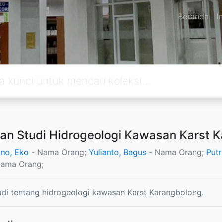
Beranda
I
an Studi Hidrogeologi Kawasan Karst 
no, Eko
- Nama Orang;
Yulianto, Bagus
- Nama Orang;
Putr
ama Orang;
tudi tentang hidrogeologi kawasan Karst Karangbolong.