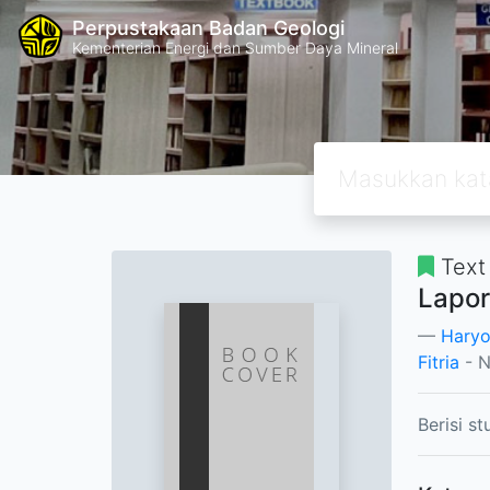
Perpustakaan Badan Geologi
Kementerian Energi dan Sumber Daya Mineral
Text
Lapor
Haryo
Fitria
- N
Berisi s