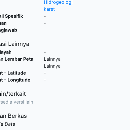
Hidrogeologi
karst
il Spesifik
-
aan
-
ngjawab
asi Lainnya
layah
-
an Lembar Peta
Lainnya
Lainnya
t - Latitude
-
t - Longitude
-
ain/terkait
sedia versi lain
an Berkas
da Data