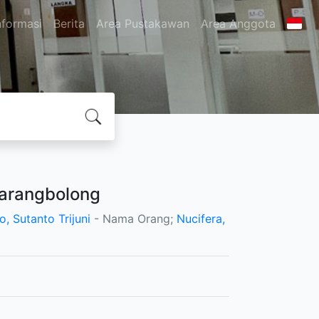
nformasi
Berita
Area Pustakawan
Area Anggota
Karangbolong
o, Sutanto Trijuni
- Nama Orang;
Nucifera,