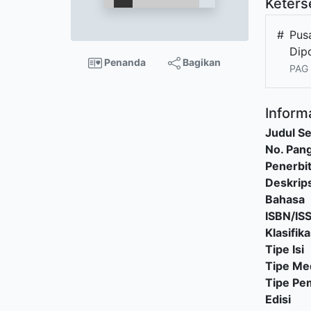
Keters
#
Pus
Dip
Penanda
Bagikan
PAG 
Informa
Judul Se
No. Pang
Penerbi
Deskrips
Bahasa
ISBN/IS
Klasifika
Tipe Isi
Tipe Me
Tipe P
Edisi