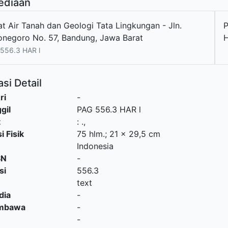
ediaan
at Air Tanah dan Geologi Tata Lingkungan - Jln.
P
onegoro No. 57, Bandung, Jawa Barat
H
556.3 HAR l
si Detail
ri
-
gil
PAG 556.3 HAR l
t
:
.,
i Fisik
75 hlm.; 21 x 29,5 cm
Indonesia
SN
-
si
556.3
text
dia
-
embawa
-
-