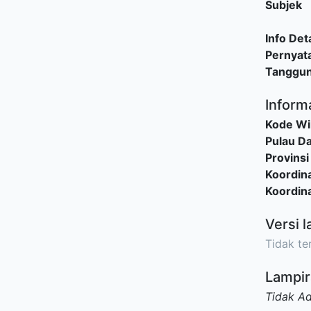
Subjek
Info Deta
Pernyat
Tanggu
Inform
Kode Wi
Pulau D
Provinsi
Koordina
Koordina
Versi l
Tidak ter
Lampir
Tidak A