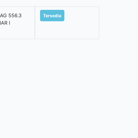
AG 556.3
Tersedia
AR l