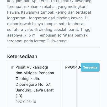
lk. 2 jam dari Kp. Lerek. Di Puncak G. Iliwerung
terdapat rekahan - rekahan yang melingkari
kawah. Kawahnya tampak kering dan terdapat
longsoran - longsoran dari dinding kawah. Di
dalam kawah hanya tampak satu tembusan
solfatara yaitu di dinding sebelah barat. Tinggi
asapnya lk. 5 m. Tembusan solfatara banyak
terdapat pada lereng G.Iliwerung.
Ketersediaan
#
Pusat Vulkanologi
PVG04845
Tersedia
dan Mitigasi Bencana
Geologi - Jln.
Diponegoro No. 57,
Bandung, Jawa Barat
(10)
PVG G.95-16