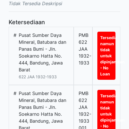
Tidak Tersedia Deskripsi
Ketersediaan
#
Pusat Sumber Daya
PMB
Tersedia
Mineral, Batubara dan
622
namun
Panas Bumi - Jln.
JAA
tidak
Soekarno Hatta No.
1932-
untuk
dipinjamkan
444, Bandung, Jawa
1933
- No
Barat
Loan
622 JAA 1932-1933
#
Pusat Sumber Daya
PMB
Tersedia
Mineral, Batubara dan
622
namun
Panas Bumi - Jln.
JAA
tidak
Soekarno Hatta No.
1932-
untuk
dipinjamkan
444, Bandung, Jawa
1933
- No
Barat
001