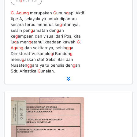
Iin
g
Kusnadi
G
.
Agung
merupakan
G
unun
g
api Aktif
tipe A, selayaknya untuk dipantau
secara terus menerus ke
g
iatannya,
selain pen
g
amatan den
g
an
ke
g
empaan dan visual dari Pos, kita
ju
g
a men
g
etahui keadaan kawah
G
.
Agung
dan sekitarnya, sehin
g
g
a
Direktorat Vulkanolo
g
i Bandun
g
menu
g
askan staf Seksi Bali dan
Nusaten
g
g
ara yaitu penulis den
g
an
Sdr. Ariestika
G
unalan.