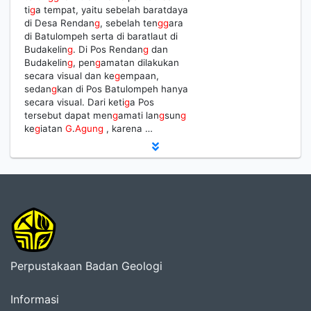
ti
g
a tempat, yaitu sebelah baratdaya
di Desa Rendan
g
, sebelah ten
g
g
ara
di Batulompeh serta di baratlaut di
Budakelin
g
. Di Pos Rendan
g
dan
Budakelin
g
, pen
g
amatan dilakukan
secara visual dan ke
g
empaan,
sedan
g
kan di Pos Batulompeh hanya
secara visual. Dari keti
g
a Pos
tersebut dapat men
g
amati lan
g
sun
g
ke
g
iatan
G
.
Agung
, karena …
Perpustakaan Badan Geologi
Informasi