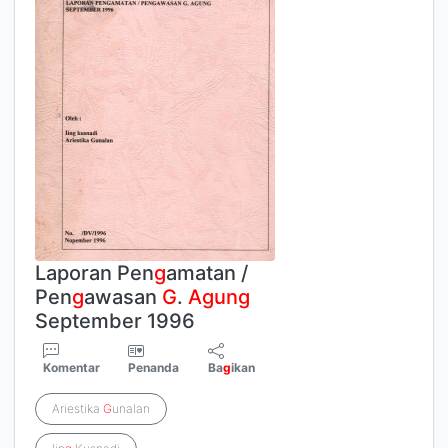
Laporan Pen
g
amatan /
Pen
g
awasan
G
.
Agung
September 1996
Komentar
Penanda
Ba
g
ikan
Ariestika
G
unalan