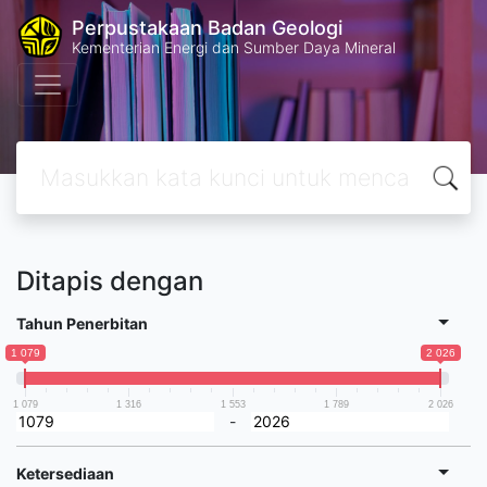
Perpustakaan Badan Geologi
Kementerian Energi dan Sumber Daya Mineral
Ditapis dengan
Tahun Penerbitan
1 079
2 026
1 079
1 316
1 553
1 789
2 026
-
Ketersediaan