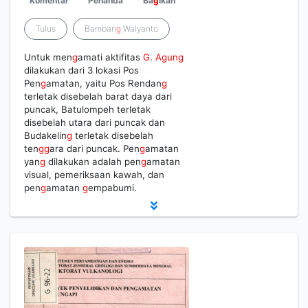
Komentar
Penanda
Ba
g
ikan
Tulus
Bamban
g
Walyanto
Untuk men
g
amati aktifitas
G
.
Agung
dilakukan dari 3 lokasi Pos
Pen
g
amatan, yaitu Pos Rendan
g
terletak disebelah barat daya dari
puncak, Batulompeh terletak
disebelah utara dari puncak dan
Budakelin
g
terletak disebelah
ten
g
g
ara dari puncak. Pen
g
amatan
yan
g
dilakukan adalah pen
g
amatan
visual, pemeriksaan kawah, dan
pen
g
amatan
g
empabumi.