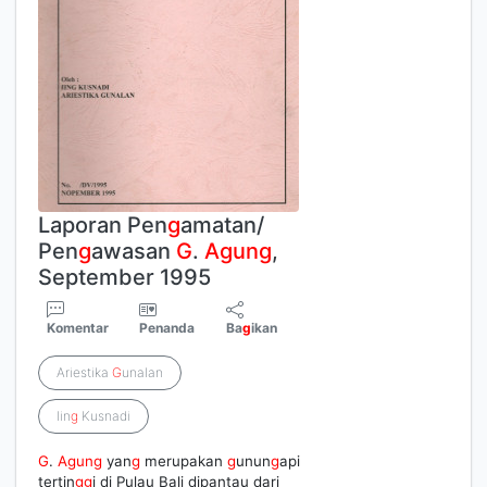
Laporan Pen
g
amatan/
Pen
g
awasan
G
.
Agung
,
September 1995
Komentar
Penanda
Ba
g
ikan
Ariestika
G
unalan
Iin
g
Kusnadi
G
.
Agung
yan
g
merupakan
g
unun
g
api
tertin
g
g
i di Pulau Bali dipantau dari