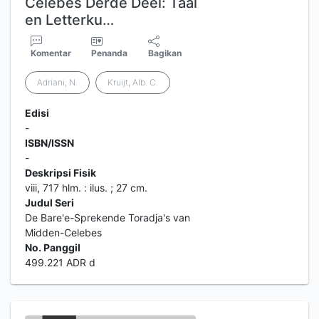
Celebes Derde Deel: Taal
en Letterku…
Komentar
Penanda
Bagikan
Adriani, N.
Kruijt, Alb. C.
Edisi
-
ISBN/ISSN
-
Deskripsi Fisik
viii, 717 hlm. : ilus. ; 27 cm.
Judul Seri
De Bare'e-Sprekende Toradja's van
Midden-Celebes
No. Panggil
499.221 ADR d