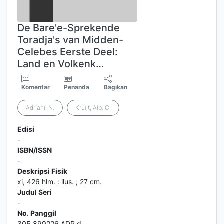
De Bare'e-Sprekende
Toradja's van Midden-
Celebes Eerste Deel:
Land en Volkenk…
Komentar
Penanda
Bagikan
Adriani, N.
Kruijt, Alb. C.
Edisi
-
ISBN/ISSN
-
Deskripsi Fisik
xi, 426 hlm. : ilus. ; 27 cm.
Judul Seri
-
No. Panggil
305.899226 ADR d