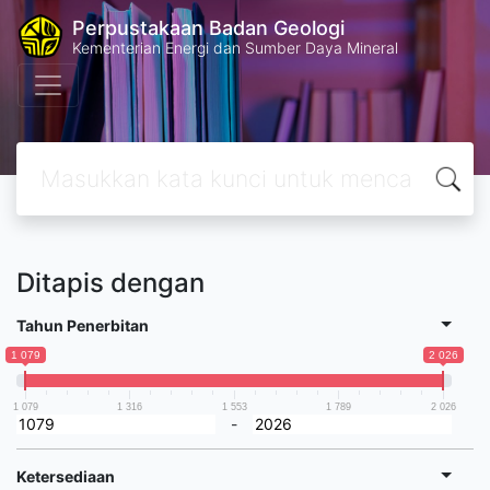
Perpustakaan Badan Geologi
Kementerian Energi dan Sumber Daya Mineral
Ditapis dengan
Tahun Penerbitan
1 079
2 026
1 079
1 316
1 553
1 789
2 026
-
Ketersediaan