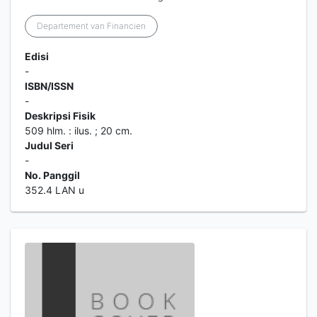
Departement van Financien
Edisi
-
ISBN/ISSN
-
Deskripsi Fisik
509 hlm. : ilus. ; 20 cm.
Judul Seri
-
No. Panggil
352.4 LAN u