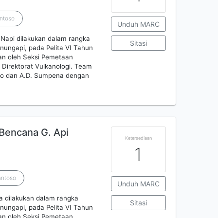
antoso
Unduh MARC
api dilakukan dalam rangka
Sitasi
ungapi, pada Pelita VI Tahun
kan oleh Seksi Pemetaan
Direktorat Vulkanologi. Team
oso dan A.D. Sumpena dengan
Bencana G. Api
Ketersediaan
1
antoso
Unduh MARC
 dilakukan dalam rangka
Sitasi
ungapi, pada Pelita VI Tahun
kan oleh Seksi Pemetaan