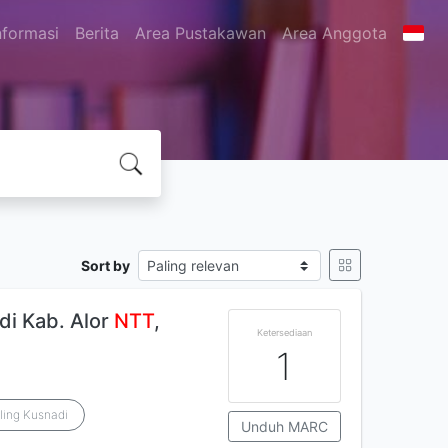
nformasi
Berita
Area Pustakawan
Area Anggota
Sort by
di Kab. Alor
NTT
,
Ketersediaan
1
Iing Kusnadi
Unduh MARC