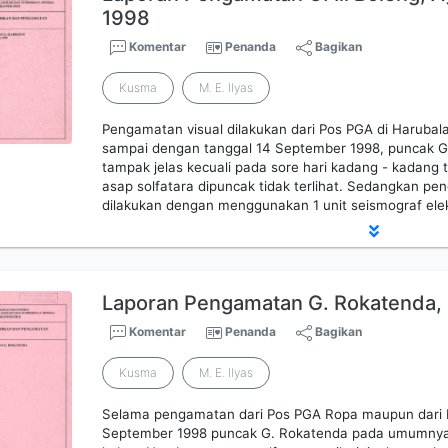
1998
Komentar
Penanda
Bagikan
Kusma
M. E. Ilyas
Pengamatan visual dilakukan dari Pos PGA di Harubala
sampai dengan tanggal 14 September 1998, puncak G
tampak jelas kecuali pada sore hari kadang - kadang 
asap solfatara dipuncak tidak terlihat. Sedangkan pe
dilakukan dengan menggunakan 1 unit seismograf ele
Laporan Pengamatan G. Rokatenda,
Komentar
Penanda
Bagikan
Kusma
M. E. Ilyas
Selama pengamatan dari Pos PGA Ropa maupun dari P
September 1998 puncak G. Rokatenda pada umumnya t