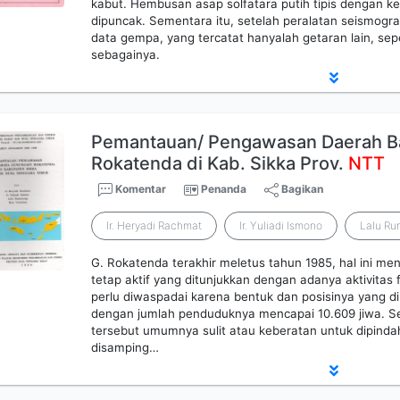
kabut. Hembusan asap solfatara putih tipis dengan ket
dipuncak. Sementara itu, setelah peralatan seismograf 
data gempa, yang tercatat hanyalah getaran lain, sep
sebagainya.
Pemantauan/ Pengawasan Daerah Ba
Rokatenda di Kab. Sikka Prov.
NTT
Komentar
Penanda
Bagikan
Ir. Heryadi Rachmat
Ir. Yuliadi Ismono
Lalu R
G. Rokatenda terakhir meletus tahun 1985, hal ini m
tetap aktif yang ditunjukkan dengan adanya aktivitas 
perlu diwaspadai karena bentuk dan posisinya yang di
dengan jumlah penduduknya mencapai 10.609 jiwa. S
tersebut umumnya sulit atau keberatan untuk dipind
disamping…