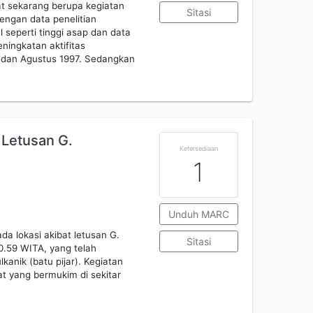
aat sekarang berupa kegiatan
Sitasi
engan data penelitian
 seperti tinggi asap dan data
ningkatan aktifitas
ni dan Agustus 1997. Sedangkan
Letusan G.
Ketersediaan
1
Unduh MARC
a lokasi akibat letusan G.
Sitasi
10.59 WITA, yang telah
anik (batu pijar). Kegiatan
t yang bermukim di sekitar