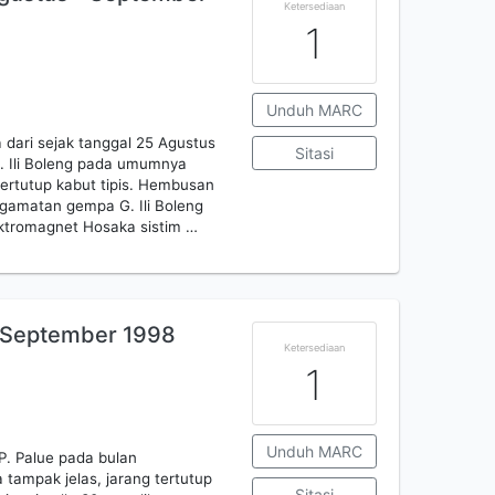
Ketersediaan
1
Unduh MARC
 dari sejak tanggal 25 Agustus
Sitasi
. Ili Boleng pada umumnya
tertutup kabut tipis. Hembusan
ngamatan gempa G. Ili Boleng
ktromagnet Hosaka sistim …
 September 1998
Ketersediaan
1
Unduh MARC
. Palue pada bulan
ampak jelas, jarang tertutup
Sitasi