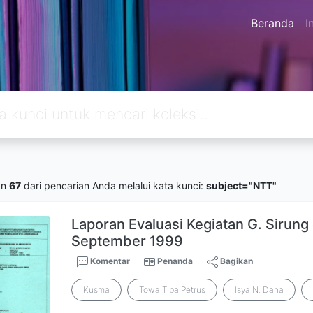
Beranda
I
an
67
dari pencarian Anda melalui kata kunci:
subject="NTT"
Laporan Evaluasi Kegiatan G. Sirung 
September 1999
Komentar
Penanda
Bagikan
Kusma
Towa Tiba Petrus
Isya N. Dana