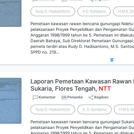
Rudy D. Hadisantono
A.D. Sumpena
H.M.S. S
Pemetaan kawasan rawan bencana gunungapi Ndetu N
pelaksanaan Proyek Penyelidikan dan Pengamatan Gun
Anggaran 1998/1999 tahun ke 5. Pemetaan ini dilaku
Daerah Bahaya, Sub Direktorat Pemetaan Gunungapi, 
pemeta terdiri atas Rudy D. Hadisantono, M.S. Sant
SPPD no. 219…
Laporan Pemetaan Kawasan Rawan 
Sukaria, Flores Tengah,
NTT
Komentar
Penanda
Bagikan
Rudy D. Hadisantono
A. D. Sumpena
H.M.S. S
Pemetaan kawasan rawan bencana gunungapi Sukaria
pelaksanaan Proyek Penyelidikan dan Pengamatan Gun
Anggaran 1998/1999 tahun ke 5. Pemetaan ini dilaku