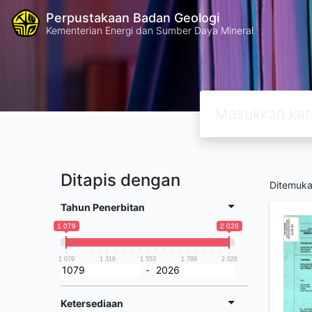
Perpustakaan Badan Geologi
Kementerian Energi dan Sumber Daya Mineral
Ditapis dengan
Ditemuk
Tahun Penerbitan
1 079
2 026
1 079
1 316
1 553
1 789
2 026
-
Ketersediaan