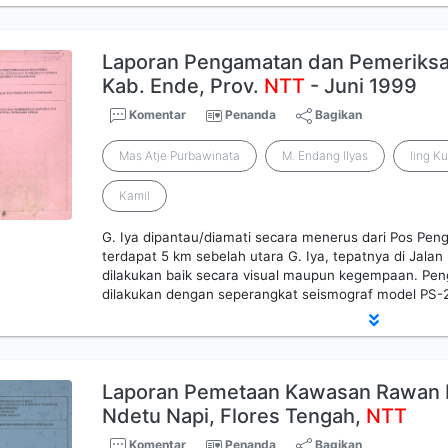
Laporan Pengamatan dan Pemeriksa
Kab. Ende, Prov.
NTT
- Juni 1999
Komentar
Penanda
Bagikan
Mas Atje Purbawinata
M. Endang Ilyas
Iing K
Kamil
G. Iya dipantau/diamati secara menerus dari Pos Pe
terdapat 5 km sebelah utara G. Iya, tepatnya di Jala
dilakukan baik secara visual maupun kegempaan. P
dilakukan dengan seperangkat seismograf model PS-2 
Laporan Pemetaan Kawasan Rawan 
Ndetu Napi, Flores Tengah,
NTT
Komentar
Penanda
Bagikan