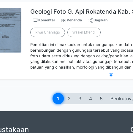
Geologi Foto G. Api Rokatenda Kab. 
Komentar
Penanda
Bagikan
Rivai Chaniago
Waziel Effendi
Penelitian ini dimaksudkan untuk mengumpulkan data 
berhubungan dengan gunungapi tersebut yang didasark
foto udara serta didukung dengan ceking/penelitian la
yang dilakukan meliputi aktivitas gunungapi tersebut, 
batuan yang dihasilkan, morfologi yang dibangun dan
1
2
3
4
5
Berikutny
ustakaan