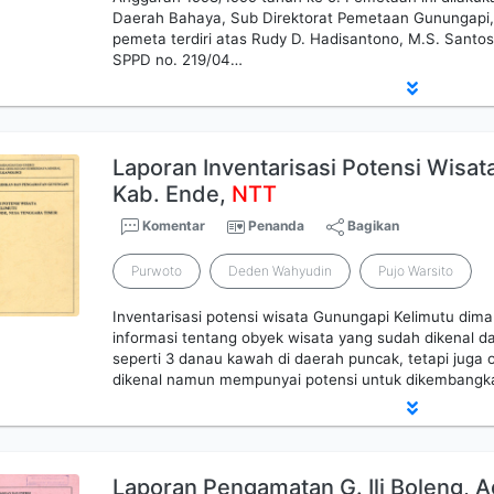
Daerah Bahaya, Sub Direktorat Pemetaan Gunungapi, 
pemeta terdiri atas Rudy D. Hadisantono, M.S. Sant
SPPD no. 219/04…
Laporan Inventarisasi Potensi Wisat
Kab. Ende,
NTT
Komentar
Penanda
Bagikan
Purwoto
Deden Wahyudin
Pujo Warsito
Inventarisasi potensi wisata Gunungapi Kelimutu d
informasi tentang obyek wisata yang sudah dikenal da
seperti 3 danau kawah di daerah puncak, tetapi juga
dikenal namun mempunyai potensi untuk dikembangk
Laporan Pengamatan G. Ili Boleng, 