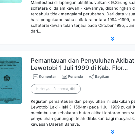
Manifestasi di lapangan aktifitas vulkanik G.Sirung s
solfatara di dalam kawah - kawahnya, dibandingkan d
terdahulu tidak mengalami perubahan. Dari data visual
hasil pengukuran suhu solfatara antara 1994 -1999, pe
solfatara/kawah telah terjadi pada Oktober 1995, Ju
dari…
Pemantauan dan Penyuluhan Akibat 
Lewotobi 1 Juli 1999 di Kab. Flor…
Komentar
Penanda
Bagikan
Ir. Heryadi Rachmat, dkk
Kegiatan pemantauan dan penyuluhan ini dilakukan pad
Lewotobi Laki - laki (+1584m) pada 1 Juli 1999 pukul 
menimbulkan kebakaran hutan akibat lontaran bom vulk
penyuluhan gunungapi telah dilakukan bagi masyaraka
kawasan Daerah Bahaya.