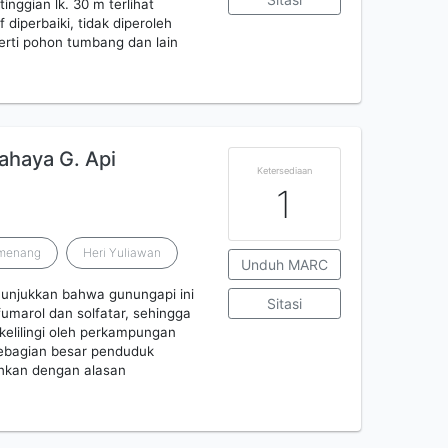
inggian lk. 30 m terlihat
diperbaiki, tidak diperoleh
erti pohon tumbang dan lain
haya G. Api
Ketersediaan
1
umenang
Heri Yuliawan
Unduh MARC
enunjukkan bahwa gunungapi ini
Sitasi
fumarol dan solfatar, sehingga
kelilingi oleh perkampungan
ebagian besar penduduk
ahkan dengan alasan