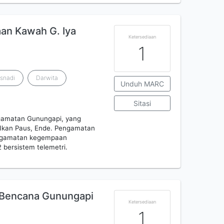
an Kawah G. Iya
Ketersediaan
1
usnadi
Darwita
Unduh MARC
Sitasi
ngamatan Gunungapi, yang
n Ikan Paus, Ende. Pengamatan
engamatan kegempaan
bersistem telemetri.
Bencana Gunungapi
Ketersediaan
1