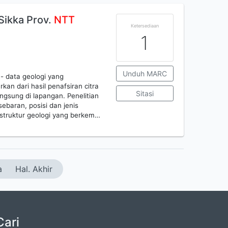
Sikka Prov.
NTT
Ketersediaan
1
Unduh MARC
- data geologi yang
an dari hasil penafsiran citra
Sitasi
ngsung di lapangan. Penelitian
sebaran, posisi dan jenis
 struktur geologi yang berkem…
a
Hal. Akhir
Cari