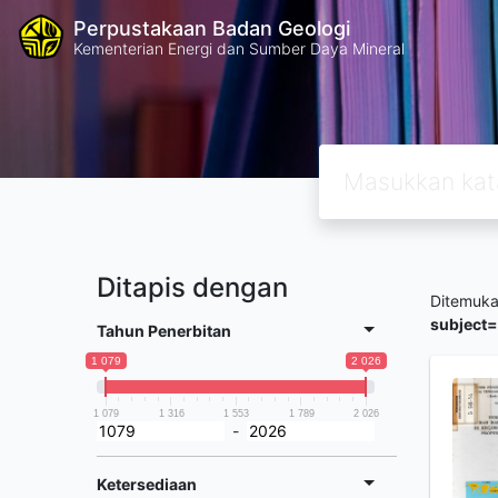
Perpustakaan Badan Geologi
Kementerian Energi dan Sumber Daya Mineral
Ditapis dengan
Ditemuk
subject
Tahun Penerbitan
1 079
2 026
1 079
1 316
1 553
1 789
2 026
-
Ketersediaan