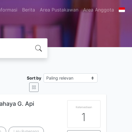
nformasi
Berita
Area Pustakawan
Area Anggota
Sort by
haya G. Api
Ketersediaan
1
n
Lalu Rumenang