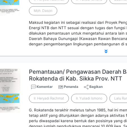
Moh. Dasori
Maksud kegiatan ini sebagai realisasi dari Proyek 
Energi NTB dan NTT sesuai dengan tugas dan fungsi K
dilakukan pemantauan untuk mengetahui antara lain
Daerah Bahaya Gunungapi (Kawasan Rawan Bencana 
dengan pengembangan lingkungan pembangunan di se
Pemantauan/ Pengawasan Daerah Ba
Rokatenda di Kab. Sikka Prov. NTT
Komentar
Penanda
Bagikan
Ir. Heryadi Rachmat
Ir. Yuliadi Ismono
Lalu R
G. Rokatenda terakhir meletus tahun 1985, hal ini m
tetap aktif yang ditunjukkan dengan adanya aktivitas 
perlu diwaspadai karena bentuk dan posisinya yang di
dengan jumlah penduduknya mencapai 10.609 jiwa. S