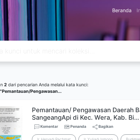
Beranda
I
an
2
dari pencarian Anda melalui kata kunci:
="Pemantauan/Pengawasan...
Pemantauan/ Pengawasan Daerah Ba
SangeangApi di Kec. Wera, Kab. Bi…
Komentar
Penanda
Bagikan
Ir. Heryadi Rachmat
Ir. Yuliadi Ismono
Budima