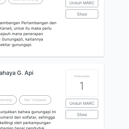
Unduh MARC
Sitasi
Pengembangan Pertambangan dan
anwil, untuk itu maka perlu
 sejauh mana penerapan
Gunungapi), kaitannya
kitar gunungapi.
haya G. Api
Ketersediaan
1
umenang
Heri Yuliawan
Unduh MARC
enunjukkan bahwa gunungapi ini
Sitasi
fumarol dan solfatar, sehingga
kelilingi oleh perkampungan
ebagian besar penduduk