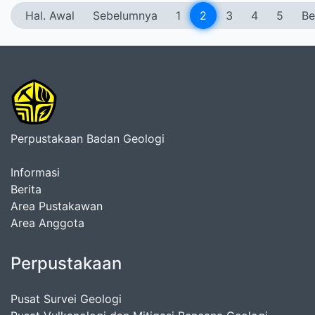
Hal. Awal
Sebelumnya
1
2
3
4
5
Be
Perpustakaan Badan Geologi
Informasi
Berita
Area Pustakawan
Area Anggota
Perpustakaan
Pusat Survei Geologi