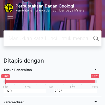
Perpustakaan Badan Geologi
Kementerian Energi dan Sumber Daya Mineral
Ditapis dengan
Tahun Penerbitan
1 079
2 026
1 079
1 316
1 553
1 789
2 026
-
Ketersediaan