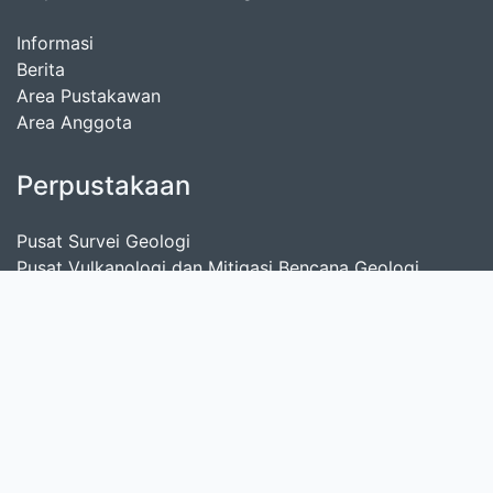
Informasi
Berita
Area Pustakawan
Area Anggota
Perpustakaan
Pusat Survei Geologi
Pusat Vulkanologi dan Mitigasi Bencana Geologi
Pusat Sumber Daya Mineral, Batubara dan Panas Bumi
Pusat Air Tanah dan Geologi Tata Lingkungan
Balai Besar Survei dan Pemetaan Geologi Kelautan
Balai Penyelidikan dan Pengembangan Teknologi
Kebencanaan Geologi
Cari