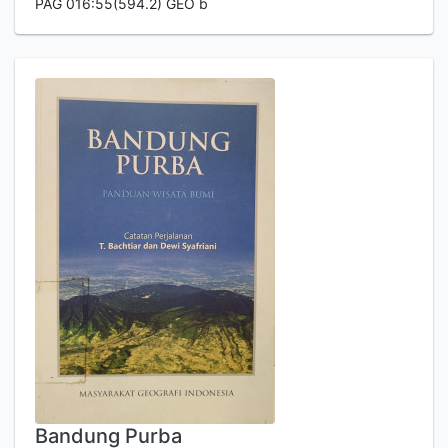
PAG 016:55(594.2) GEO b
Bandung Purba