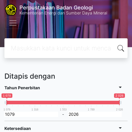
Perpustakaan Badan Geologi
Kementerian Energi dan Sumber Daya Mineral
Ditapis dengan
Tahun Penerbitan
1 079
2 026
1 079
1 316
1 553
1 789
2 026
-
Ketersediaan