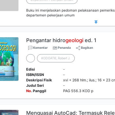
Buku ini menjelaskan pedoman pelaksanaan pemerik
departemen pekerjaan umum
Pengantar hidro
geologi
ed. 1
Komentar
Penanda
Bagikan
KODOATIE, Robert J.
Edisi
-
ISBN/ISSN
-
Deskripsi Fisik
xvi + 268 hlm.; ilus.; 16 x 23 c
Judul Seri
-
No
. Panggil
PAG 556.3 KOD p
Menguasai AutoCad: Termasuk Rele