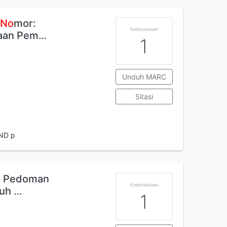
m
No
mor:
Ketersediaan
naan Pem…
1
Unduh MARC
Sitasi
IND p
m: Pedoman
Ketersediaan
ruh …
1