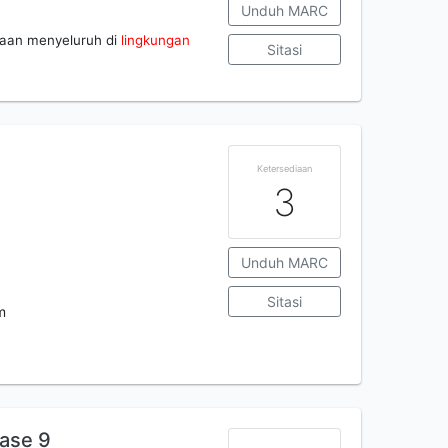
Unduh MARC
saan menyeluruh di
lingkungan
Sitasi
Ketersediaan
3
Unduh MARC
Sitasi
m
ase 9