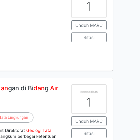
1
Unduh MARC
Sitasi
dan
gan di Bi
dan
g
Air
Ketersediaan
1
Tata
Lingkungan
Unduh MARC
it Direktorat
Geologi
Tata
Sitasi
angkum berbagai ketentuan