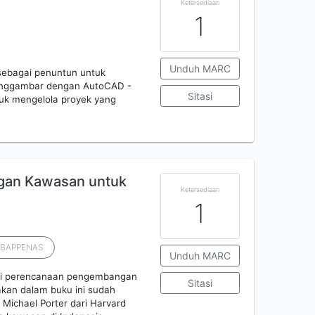
Ketersediaan
1
Unduh MARC
ebagai penuntun untuk
ggambar dengan AutoCAD -
Sitasi
tuk mengelola proyek yang
an Kawasan untuk
Ketersediaan
1
l BAPPENAS
Unduh MARC
nai perencanaan pengembangan
Sitasi
kan dalam buku ini sudah
 Michael Porter dari Harvard