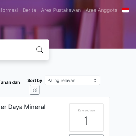
nformasi
Berita
Area Pustakawan
Area Anggota
Sort by
 Tanah dan
r Daya Mineral
Ketersediaan
1