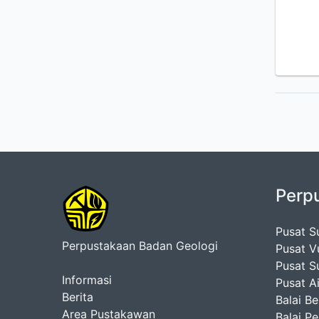
Perp
Pusat S
Perpustakaan Badan Geologi
Pusat V
Pusat S
Informasi
Pusat A
Berita
Balai B
Area Pustakawan
Balai P