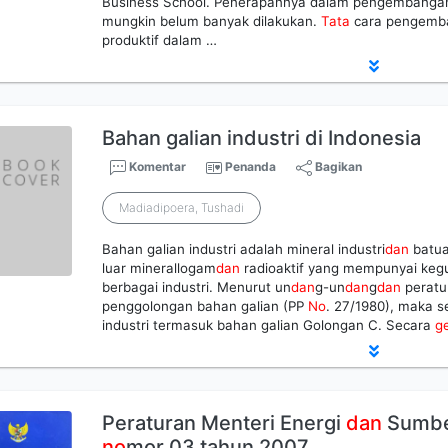
Business School. Penerapannya dalam pengembangan
mungkin belum banyak dilakukan.
Tata
cara pengemba
produktif dalam …
Bahan galian industri di Indonesia
Komentar
Penanda
Bagikan
Madiadipoera, Tushadi
Bahan galian industri adalah mineral industri
dan
batua
luar minerallogam
dan
radioaktif yang mempunyai keg
berbagai industri. Menurut un
dan
g-un
dan
g
dan
peratu
penggolongan bahan galian (PP
No
. 27/1980), maka s
industri termasuk bahan galian Golongan C. Secara
g
Peraturan Menteri Energi
dan
Sumbe
no
mor 03 tahun 2007