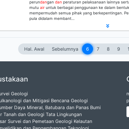
perun
dan
gan
dan
peraturan pelaksanaan lainnya sert
mutu
air
untuk berbagai penggunaan ke dalam bentuk
mempermudah semua pihak yang berkepentingan. Pen
pula didalam membant…
Hal. Awal
Sebelumnya
6
7
8
9
ustakaan
urvei Geologi
m
ulkanologi dan Mitigasi Bencana Geologi
p
umber Daya Mineral, Batubara dan Panas Bumi
ir Tanah dan Geologi Tata Lingkungan
esar Survei dan Pemetaan Geologi Kelautan
enyelidikan dan Pengembangan Teknologi