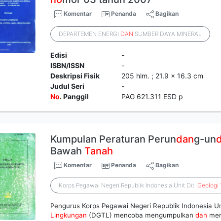
Komentar
Penanda
Bagikan
DEPARTEMEN ENERGI
DAN
SUMBER DAYA MINERAL
Edisi
-
ISBN/ISSN
-
Deskripsi Fisik
205 hlm. ; 21.9 x 16.3 cm
Judul Seri
-
No
. Panggil
PAG 621.311 ESD p
Kumpulan Peraturan Perun
dan
g-un
Bawah
Tanah
Komentar
Penanda
Bagikan
Korps Pegawai Negeri Republik Indonesia Unit Dit.
Geologi
Pengurus Korps Pegawai Negeri Republik Indonesia Un
Lingkungan
(DGTL) mencoba mengumpulkan
dan
mer