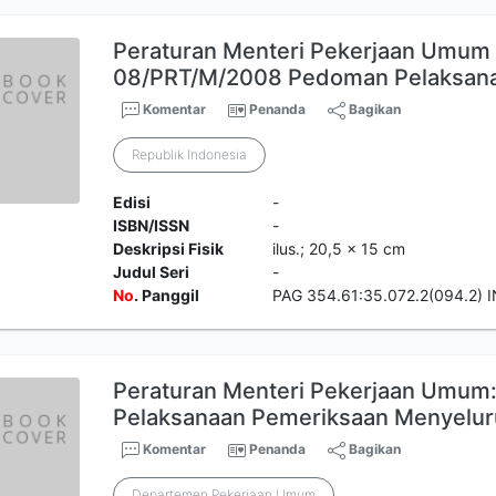
Peraturan Menteri Pekerjaan Umu
08/PRT/M/2008 Pedoman Pelaksa
Komentar
Penanda
Bagikan
Republik Indonesia
Edisi
-
ISBN/ISSN
-
Deskripsi Fisik
ilus.; 20,5 x 15 cm
Judul Seri
-
No
. Panggil
PAG 354.61:35.072.2(094.2) 
Peraturan Menteri Pekerjaan Umu
Pelaksanaan Pemeriksaan Menyelu
Komentar
Penanda
Bagikan
Departemen Pekerjaan Umum