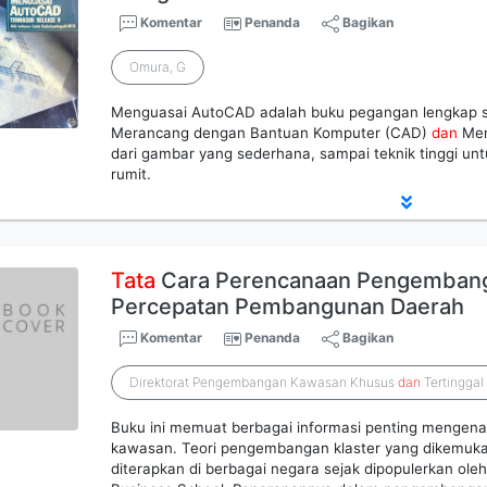
Komentar
Penanda
Bagikan
Omura, G
Menguasai AutoCAD adalah buku pegangan lengkap s
Merancang dengan Bantuan Komputer (CAD)
dan
Men
dari gambar yang sederhana, sampai teknik tinggi un
rumit.
Tata
Cara Perencanaan Pengembang
Percepatan Pembangunan Daerah
Komentar
Penanda
Bagikan
Direktorat Pengembangan Kawasan Khusus
dan
Tertingga
Buku ini memuat berbagai informasi penting menge
kawasan. Teori pengembangan klaster yang dikemuka
diterapkan di berbagai negara sejak dipopulerkan oleh