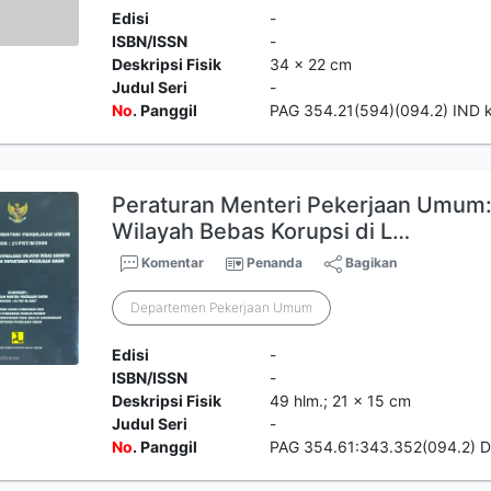
Edisi
-
ISBN/ISSN
-
Deskripsi Fisik
34 x 22 cm
Judul Seri
-
No
. Panggil
PAG 354.21(594)(094.2) IND 
Peraturan Menteri Pekerjaan Umum:
Wilayah Bebas Korupsi di L…
Komentar
Penanda
Bagikan
Departemen Pekerjaan Umum
Edisi
-
ISBN/ISSN
-
Deskripsi Fisik
49 hlm.; 21 x 15 cm
Judul Seri
-
No
. Panggil
PAG 354.61:343.352(094.2) 