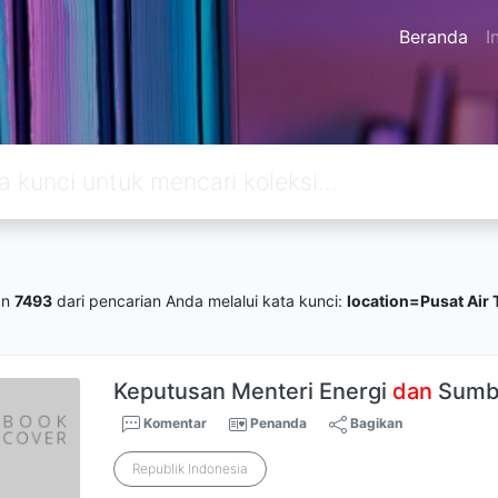
Beranda
I
an
7493
dari pencarian Anda melalui kata kunci:
location=Pusat Air
Keputusan Menteri Energi
dan
Sumbe
Komentar
Penanda
Bagikan
Republik Indonesia