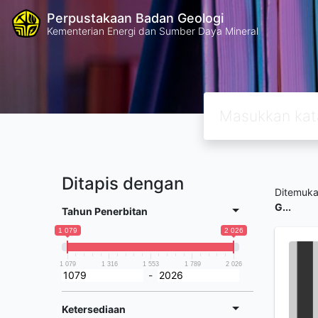
Perpustakaan Badan Geologi
Kementerian Energi dan Sumber Daya Mineral
Ditapis dengan
Ditemuk
G...
Tahun Penerbitan
1 079
2 026
1 079
1 316
1 553
1 789
2 026
-
Ketersediaan