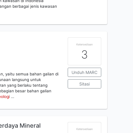
 kawasan di Indonesia
ngan berbagai jenis kawasan
Ketersediaan
3
Unduh MARC
n, yaitu semua bahan galian di
unaan langsung untuk
Sitasi
ran yang berlaku tentang
ebagian besar bahan galian
eologi
…
rdaya Mineral
Ketersediaan