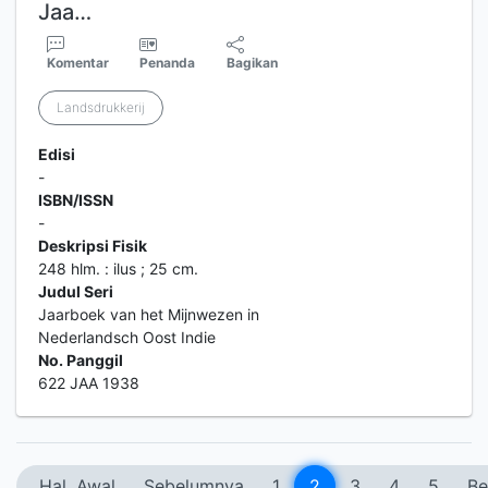
Jaa…
Komentar
Penanda
Bagikan
Landsdrukkerij
Edisi
-
ISBN/ISSN
-
Deskripsi Fisik
248 hlm. : ilus ; 25 cm.
Judul Seri
Jaarboek van het Mijnwezen in
Nederlandsch Oost Indie
No. Panggil
622 JAA 1938
Hal. Awal
Sebelumnya
1
2
3
4
5
Be