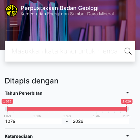
Perpustakaan Badan Geologi
Kementerian Energi dan Sumber Daya Mineral
Ditapis dengan
Tahun Penerbitan
1 079
2 026
1 079
1 316
1 553
1 789
2 026
-
Ketersediaan