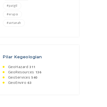
#patgtl
#erupsi
#airtanah
Pilar Kegeologian
GeoHazard
311
GeoResources
136
GeoServices
540
GeoEnviro
63