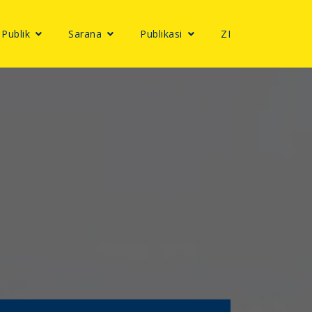
 Publik
Sarana
Publikasi
ZI