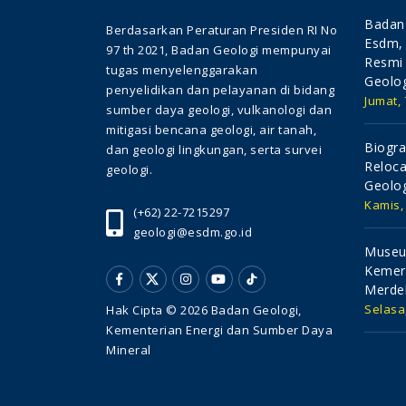
Badan 
Berdasarkan Peraturan Presiden RI No
Esdm, 
97 th 2021, Badan Geologi mempunyai
Resmi
tugas menyelenggarakan
Geolog
penyelidikan dan pelayanan di bidang
Jumat,
sumber daya geologi, vulkanologi dan
mitigasi bencana geologi, air tanah,
Biogra
dan geologi lingkungan, serta survei
Reloca
geologi.
Geolo
Kamis,
(+62) 22-7215297
geologi@esdm.go.id
Museu
Kemer
Merde
Selasa
Hak Cipta © 2026 Badan Geologi,
Kementerian Energi dan Sumber Daya
Mineral