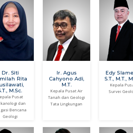
Dr. Siti
Ir. Agus
Edy Slame
milah Rita
Cahyono Adi,
S.T., M.T., M
usilawati,
M.T.
Kepala Pus
S.T., M.Sc.
Kepala Pusat Air
Survei Geol
epala Pusat
Tanah dan Geologi
lkanologi dan
Tata Lingkungan
igasi Bencana
Geologi