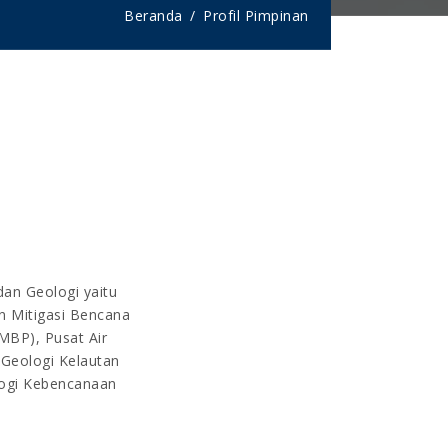
Beranda
Profil Pimpinan
dan Geologi yaitu
an Mitigasi Bencana
MBP), Pusat Air
 Geologi Kelautan
logi Kebencanaan