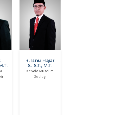
t
R. Isnu Hajar
M.T.
S., S.T., M.T.
ai
Kepala Museum
ir
Geologi