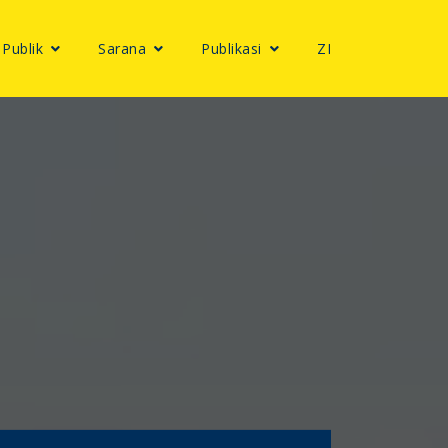
 Publik
Sarana
Publikasi
ZI