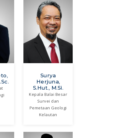
to,
Surya
.Sc.
Herjuna,
S.Hut., M.Si.
at
Kepala Balai Besar
ogi
Survei dan
Pemetaan Geologi
Kelautan