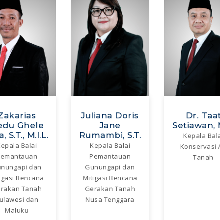
Zakarias
Juliana Doris
Dr. Taa
edu Ghele
Jane
Setiawan, 
, S.T., M.I.L.
Rumambi, S.T.
Kepala Bal
epala Balai
Kepala Balai
Konservasi A
Pemantauan
Pemantauan
Tanah
nungapi dan
Gunungapi dan
igasi Bencana
Mitigasi Bencana
rakan Tanah
Gerakan Tanah
ulawesi dan
Nusa Tenggara
Maluku