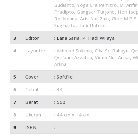
Budianto, Yoga Era Pamitro, M. Arifin
Pradipto, Gangsar Turjono, Heri Ise
Rochmana, Aris Nur Zain, Girie M.P.F.
Sugiharto, Tudi Untoro
3
Editor
: Lana Saria, P. Hadi Wijaya
4
Layouter
: Akhmad Solikhin, Cika Sri Rahayu, Qei
Qur'anni Azzahra, Viona Nur Anisa, W
Arlina
5
Cover
: Softfile
6
Tebal
: 44
7
Berat
: 500
8
Ukuran
: 44 cm x 14 cm
9
ISBN
: -