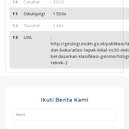
10
Cetakan
: 2026
11
Dikunjungi
: 1500x
12
Diunduh
: 144x
13
URL
:
http://geologi.esdm.go.id/publikasi/l
dan-buku/atlas-tapak-lokal-vs30-ind
berdasarkan-klasifikasi-geomorfologi
teknik-2
Ikuti Berita Kami