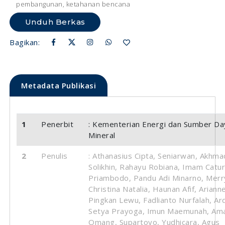
pembangunan, ketahanan bencana
Unduh Berkas
Bagikan:
Metadata Publikasi
1
Penerbit
: Kementerian Energi dan Sumber Da
Mineral
2
Penulis
: Athanasius Cipta, Seniarwan, Akhma
Solikhin, Rahayu Robiana, Imam Catu
Priambodo, Pandu Adi Minarno, Merr
Christina Natalia, Haunan Afif, Ariann
Pingkan Lewu, Fadlianto Nurfalah, Ar
Setya Prayoga, Imun Maemunah, Ama
Omang, Supartoyo, Yudhicara, Agus