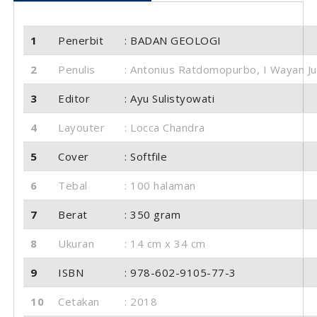
1
Penerbit
: BADAN GEOLOGI
2
Penulis
: Antonius Ratdomopurbo, I Wayan Ju
3
Editor
: Ayu Sulistyowati
4
Layouter
: Locca Chandra
5
Cover
: Softfile
6
Tebal
: 100 halaman
7
Berat
: 350 gram
8
Ukuran
: 14 cm x 34 cm
9
ISBN
: 978-602-9105-77-3
10
Cetakan
: 2018