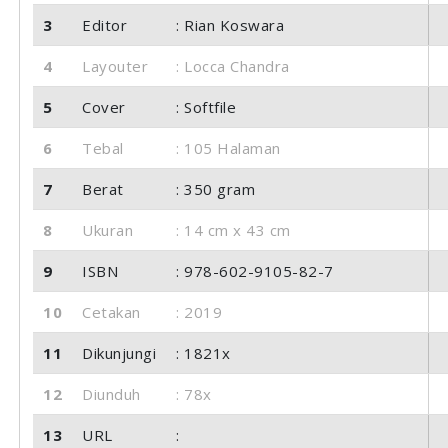
3
Editor
: Rian Koswara
4
Layouter
: Locca Chandra
5
Cover
: Softfile
6
Tebal
: 105 Halaman
7
Berat
: 350 gram
8
Ukuran
: 14 cm x 43 cm
9
ISBN
: 978-602-9105-82-7
10
Cetakan
: 2019
11
Dikunjungi
: 1821x
12
Diunduh
: 78x
13
URL
: