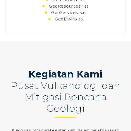
GeoResources
136
GeoServices
541
GeoEnviro
63
Kegiatan Kami
Pusat Vulkanologi dan
Mitigasi Bencana
Geologi
Kumpulan foto dari kegiatan kami dalam melaksanakan