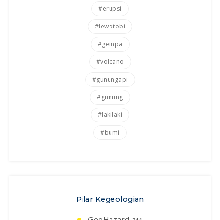
#erupsi
#lewotobi
#gempa
#volcano
#gunungapi
#gunung
#lakilaki
#bumi
Pilar Kegeologian
GeoHazard
311