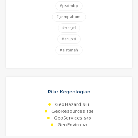
#psdmbp
#gempabumi
#patgtl
#erupsi
#airtanah
Pilar Kegeologian
GeoHazard
311
GeoResources
136
GeoServices
540
GeoEnviro
63