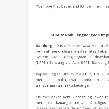
“We hope that Bapak and Ibu can maximize 
PSDMBP Raih Penghargaan Impl
Bandung –
Pusat Sumber Daya Mineral, B
berhasil menorehkan prestasi atas kebe
System (CMS). Penghargaan ini diberik
(KPPN) Bandung I, di Aula KPPN Bandung I 
Kepala Bagian Umum PSDMBP, Fitri Purn
merupakan bukti nyata komitmen PSD
transparansi transaksi keuangan.
“Ini merupakan bentuk tanggung jawab PS
merugikan keuangan negara. Sekaligus
dilaksanakan secara daring
(online)
dan tra