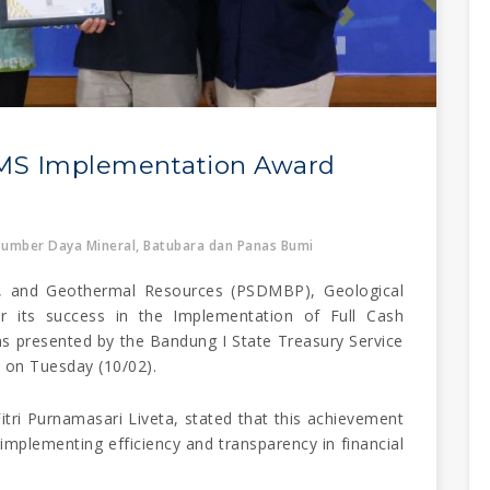
MS Implementation Award
umber Daya Mineral, Batubara dan Panas Bumi
l, and Geothermal Resources (PSDMBP), Geological
r its success in the Implementation of Full Cash
 presented by the Bandung I State Treasury Service
 on Tuesday (10/02).
tri Purnamasari Liveta, stated that this achievement
mplementing efficiency and transparency in financial