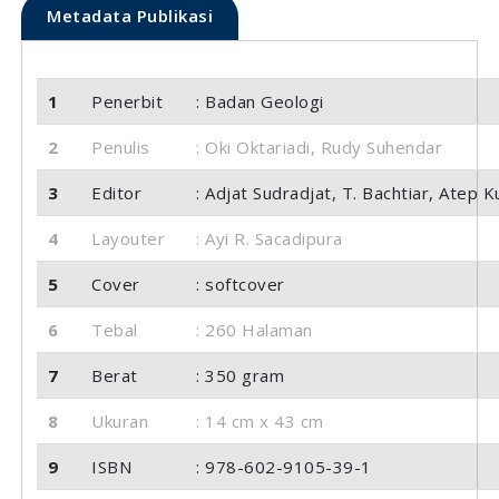
Metadata Publikasi
1
Penerbit
: Badan Geologi
2
Penulis
: Oki Oktariadi, Rudy Suhendar
3
Editor
: Adjat Sudradjat, T. Bachtiar, Atep K
4
Layouter
: Ayi R. Sacadipura
5
Cover
: softcover
6
Tebal
: 260 Halaman
7
Berat
: 350 gram
8
Ukuran
: 14 cm x 43 cm
9
ISBN
: 978-602-9105-39-1