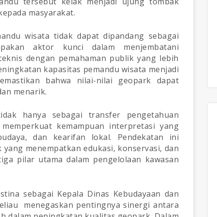
mandu tersebut kelak menjadi ujung tombak
kepada masyarakat.
andu wisata tidak dapat dipandang sebagai
pakan aktor kunci dalam menjembatani
 teknis dengan pemahaman publik yang lebih
peningkatan kapasitas pemandu wisata menjadi
emastikan bahwa nilai-nilai geopark dapat
dan menarik.
 tidak hanya sebagai transfer pengetahuan
ya memperkuat kemampuan interpretasi yang
udaya, dan kearifan lokal. Pendekatan ini
k yang menempatkan edukasi, konservasi, dan
iga pilar utama dalam pengelolaan kawasan
ustina sebagai Kepala Dinas Kebudayaan dan
eliau menegaskan pentingnya sinergi antara
h dalam peningkatan kualitas geopark. Dalam