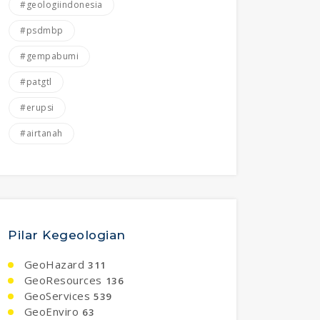
#geologiindonesia
#psdmbp
#gempabumi
#patgtl
#erupsi
#airtanah
Pilar Kegeologian
GeoHazard
311
GeoResources
136
GeoServices
539
GeoEnviro
63