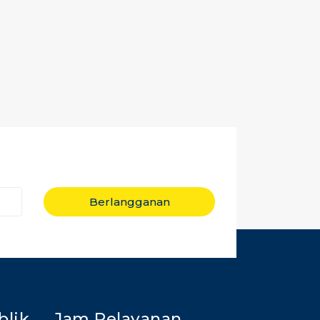
Berlangganan
blik
Jam Pelayanan