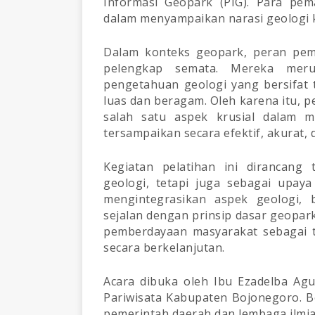
Informasi Geopark (PIG). Para pe
dalam menyampaikan narasi geologi 
Dalam konteks geopark, peran pem
pelengkap semata. Mereka meru
pengetahuan geologi yang bersifat
luas dan beragam. Oleh karena itu, 
salah satu aspek krusial dalam m
tersampaikan secara efektif, akurat, 
Kegiatan pelatihan ini dirancang
geologi, tetapi juga sebagai upa
mengintegrasikan aspek geologi, b
sejalan dengan prinsip dasar geopar
pemberdayaan masyarakat sebagai t
secara berkelanjutan.
Acara dibuka oleh Ibu Ezadelba Ag
Pariwisata Kabupaten Bojonegoro. B
pemerintah daerah dan lembaga ilmia