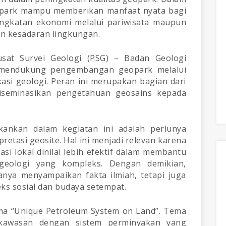
opark mampu memberikan manfaat nyata bagi
ingkatan ekonomi melalui pariwisata maupun
an kesadaran lingkungan.
sat Survei Geologi (PSG) – Badan Geologi
mendukung pengembangan geopark melalui
kasi geologi. Peran ini merupakan bagian dari
iseminasikan pengetahuan geosains kepada
kankan dalam kegiatan ini adalah perlunya
retasi geosite. Hal ini menjadi relevan karena
si lokal dinilai lebih efektif dalam membantu
eologi yang kompleks. Dengan demikian,
nya menyampaikan fakta ilmiah, tetapi juga
s sosial dan budaya setempat.
a “Unique Petroleum System on Land”. Tema
 kawasan dengan sistem perminyakan yang