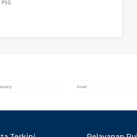
 PSG
ita Terkini
Pelayanan Pu