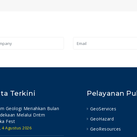
ita Terkini
Pelayanan Pu
m Geologi Meriahkan Bulan
GeoServices
dekaan Melalui Dntm
GeoHazard
ka Fest
, 4 Agustus 2026
GeoResources