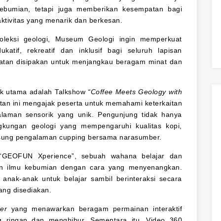
ebumian, tetapi juga memberikan kesempatan bagi
aktivitas yang menarik dan berkesan.
oleksi geologi, Museum Geologi ingin memperkuat
atif, rekreatif dan inklusif bagi seluruh lapisan
giatan disipakan untuk menjangkau beragam minat dan
rik utama adalah Talkshow
“Coffee Meets Geology with
atan ini mengajak peserta untuk memahami keterkaitan
laman sensorik yang unik. Pengunjung tidak hanya
kungan geologi yang mempengaruhi kualitas kopi,
gsung pengalaman cupping bersama narasumber.
n “GEOFUN Xperience”, sebuah wahana belajar dan
an ilmu kebumian dengan cara yang menyenangkan.
i anak-anak untuk belajar sambil berinteraksi secara
ng disediakan.
er
yang menawarkan beragam permainan interaktif
 ringan dan menghibur. Sementara itu, Video 360