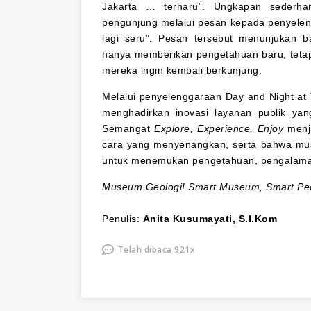
Jakarta … terharu”. Ungkapan sederh
pengunjung melalui pesan kepada penyele
lagi seru”. Pesan tersebut menunjukan 
hanya memberikan pengetahuan baru, teta
mereka ingin kembali berkunjung.
Melalui penyelenggaraan Day and Night a
menghadirkan inovasi layanan publik ya
Semangat
Explore, Experience, Enjoy
menj
cara yang menyenangkan, serta bahwa mus
untuk menemukan pengetahuan, pengalaman 
Museum Geologi! Smart Museum, Smart Peo
Penulis:
Anita Kusumayati, S.I.Kom
Telah dibaca 921x