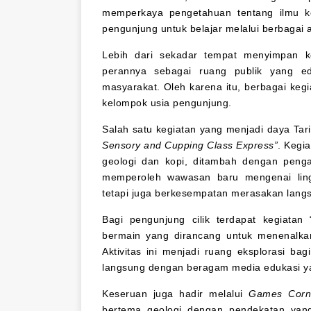
memperkaya pengetahuan tentang ilmu k
pengunjung untuk belajar melalui berbagai 
Lebih dari sekadar tempat menyimpan k
perannya sebagai ruang publik yang eduk
masyarakat. Oleh karena itu, berbagai ke
kelompok usia pengunjung.
Salah satu kegiatan yang menjadi daya Ta
Sensory and Cupping Class Express”
. Kegi
geologi dan kopi, ditambah dengan penga
memperoleh wawasan baru mengenai ling
tetapi juga berkesempatan merasakan lan
Bagi pengunjung cilik terdapat kegiata
bermain yang dirancang untuk menenalk
Aktivitas ini menjadi ruang eksplorasi bag
langsung dengan beragam media edukasi ya
Keseruan juga hadir melalui
Games Corn
bertema geologi dengan pendekatan yang