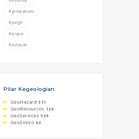
#psdmbp
#gempabumi
#patgtl
#erupsi
#airtanah
Pilar Kegeologian
GeoHazard
311
GeoResources
136
GeoServices
539
GeoEnviro
63