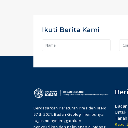
Ikuti Berita Kami
Ber
Badan 
Berdasarkan Peraturan Presiden RI No
Untuk 
97 th 2021, Badan Geologi mempunyai
Tanah
tugas menyelenggarakan
Rabu, 2
penyelidikan dan pelayanan di bidang