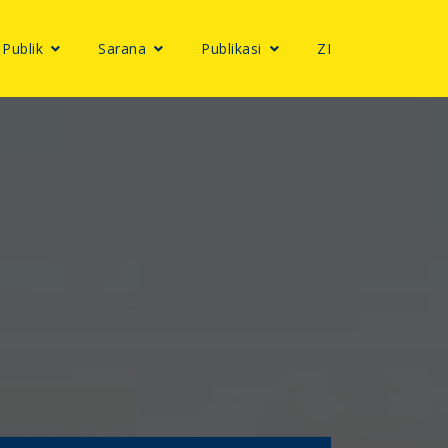
 Publik
Sarana
Publikasi
ZI