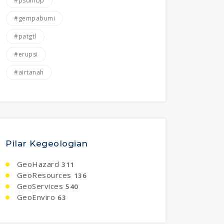
#psdmbp
#gempabumi
#patgtl
#erupsi
#airtanah
Pilar Kegeologian
GeoHazard
311
GeoResources
136
GeoServices
540
GeoEnviro
63