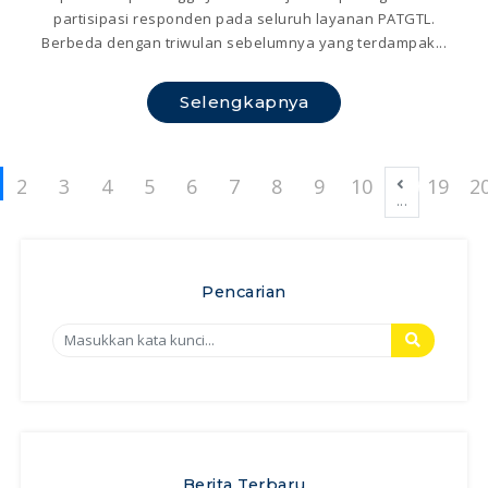
partisipasi responden pada seluruh layanan PATGTL.
Berbeda dengan triwulan sebelumnya yang terdampak...
Selengkapnya
2
3
4
5
6
7
8
9
10
19
2
...
Pencarian
Berita Terbaru