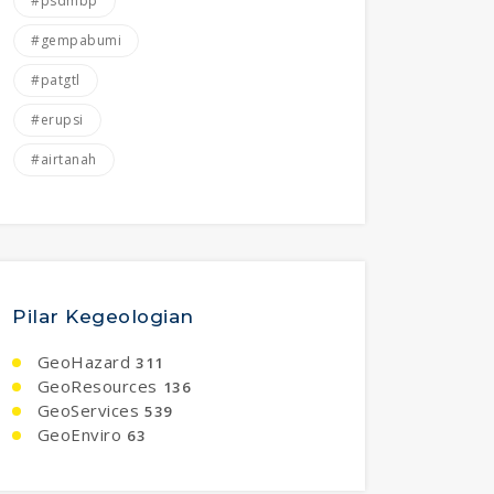
#psdmbp
#gempabumi
#patgtl
#erupsi
#airtanah
Pilar Kegeologian
GeoHazard
311
GeoResources
136
GeoServices
539
GeoEnviro
63