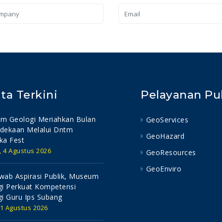
ita Terkini
Pelayanan Pu
m Geologi Meriahkan Bulan
GeoServices
dekaan Melalui Dntm
GeoHazard
ka Fest
, 4 Agustus 2026
GeoResources
GeoEnviro
ab Aspirasi Publik, Museum
i Perkuat Kompetensi
i Guru Ips Subang
 1 Agustus 2026