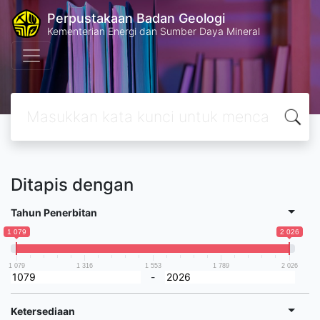
Perpustakaan Badan Geologi
Kementerian Energi dan Sumber Daya Mineral
Ditapis dengan
Tahun Penerbitan
1 079
2 026
1 079
1 316
1 553
1 789
2 026
-
Ketersediaan